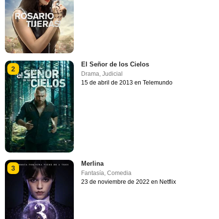
El Señor de los Cielos
2
Drama
,
Judicial
15 de abril de 2013 en Telemundo
Merlina
3
Fantasía
,
Comedia
23 de noviembre de 2022 en Netflix