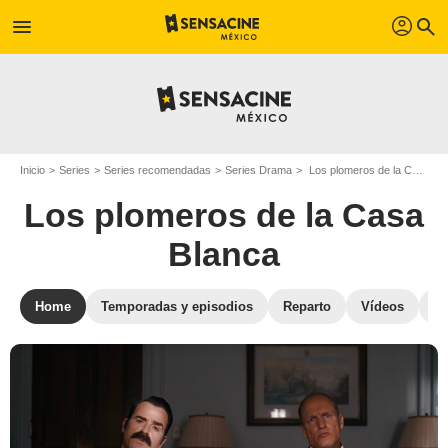
profil
menu
search
Inicio
Series
Series recomendadas
Series Drama
Los plomeros de la Casa Blanca
Los plomeros de la Casa
Blanca
Home
Temporadas y episodios
Reparto
Vídeos
S