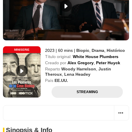
MINISERIE
2023
|
60 mins
|
Biopic
,
Drama
,
Histórico
Título original:
White House Plumbers
Creado por
Alex Gregory
,
Peter Huyck
Reparto
Woody Harrelson
,
Justin
Theroux
,
Lena Headey
País
EE.UU.
STREAMING
Sinopsis & Info