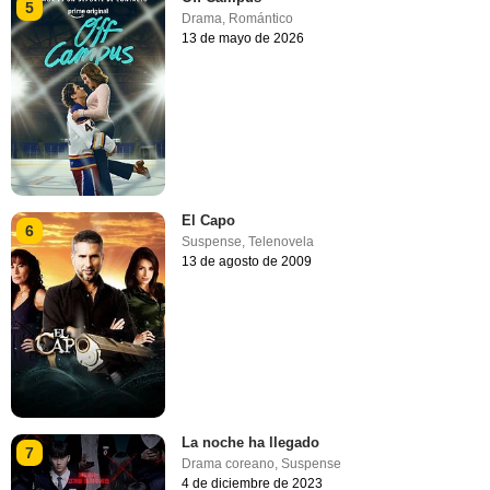
5
Drama
,
Romántico
13 de mayo de 2026
El Capo
6
Suspense
,
Telenovela
13 de agosto de 2009
La noche ha llegado
7
Drama coreano
,
Suspense
4 de diciembre de 2023