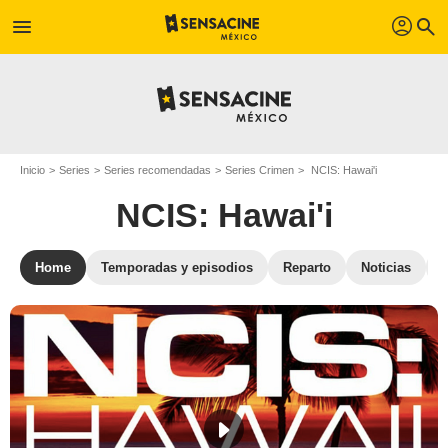
profil
menu
search
Inicio
Series
Series recomendadas
Series Crimen
NCIS: Hawai'i
NCIS: Hawai'i
Home
Temporadas y episodios
Reparto
Noticias