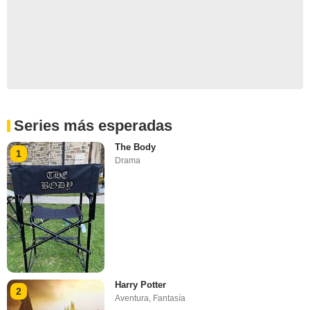
Series más esperadas
The Body
1
Drama
Harry Potter
2
Aventura
,
Fantasía