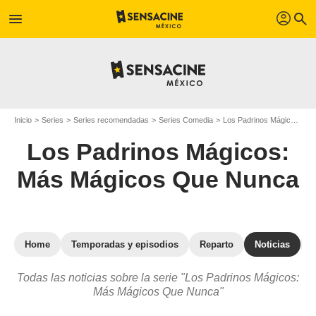
profil
menu
search
Inicio
Series
Series recomendadas
Series Comedia
Los Padrinos Mágicos: Más Mágicos Que Nunca
Los Padrinos Mágicos:
Más Mágicos Que Nunca
Home
Temporadas y episodios
Reparto
Noticias
Todas las noticias sobre la serie "Los Padrinos Mágicos:
Más Mágicos Que Nunca"