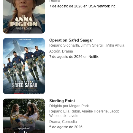
Drama
7 de agosto de 2026 en USA Network Inc.
Operation Safed Saagar
Reparto
Siddharth
,
Jimmy Shergill
,
Mihir Ahuja
Acción
,
Drama
7 de agosto de 2026 en Netflix
Sterling Point
Dirigida por
Megan Park
Reparto
Ella Rubin
,
Amélie Hoeferle
,
Jacob
Whiteduck-Lavoie
Drama
,
Comedia
5 de agosto de 2026