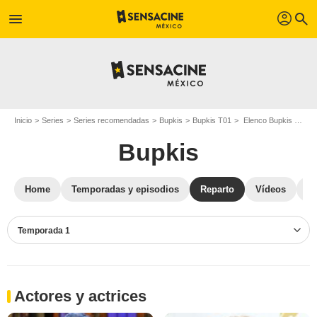
profil
menu
search
Inicio
Series
Series recomendadas
Bupkis
Bupkis T01
Elenco Bupkis T01
Bupkis
Home
Temporadas y episodios
Reparto
Vídeos
St
Temporada 1
Actores y actrices