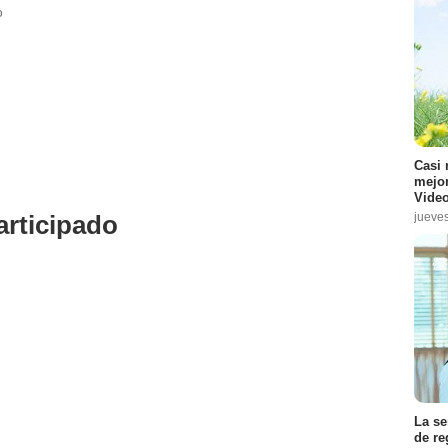
o
Casi 
mejor
Video
rticipado
jueve
La se
de re