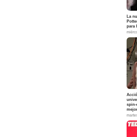
La nu
Potte
para 
miérc
Acció
unive
spin-
mejo
marte