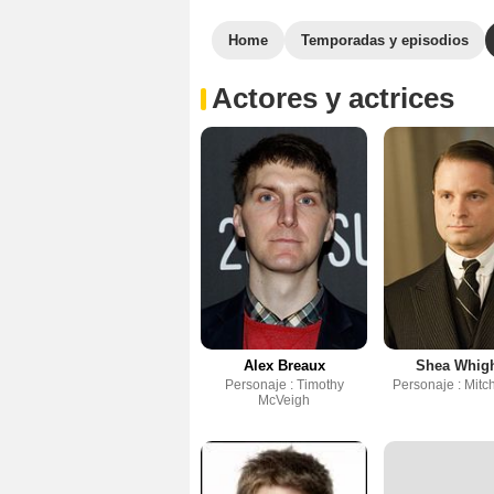
Home
Temporadas y episodios
Actores y actrices
Alex Breaux
Shea Whig
Personaje : Timothy
Personaje : Mitc
McVeigh