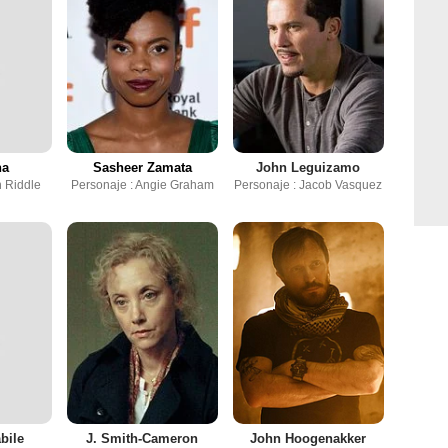
ha
Sasheer Zamata
John Leguizamo
h Riddle
Personaje : Angie Graham
Personaje : Jacob Vasquez
bile
J. Smith-Cameron
John Hoogenakker