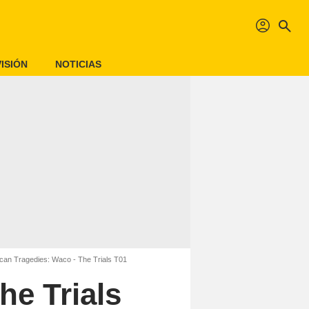
profil
search
ISIÓN
NOTICIAS
can Tragedies: Waco - The Trials T01
he Trials