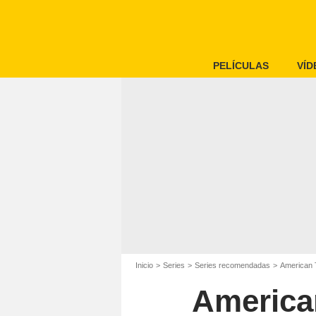
PELÍCULAS
VÍD
Inicio
Series
Series recomendadas
American 
American