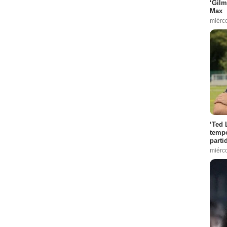
‘Gilm
Max
miérc
‘Ted 
tempo
parti
miérc