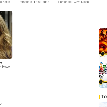
ge Smith
Personaje : Lois Roden
Personaje : Clive Doyle
ee
ol Howe
To
do