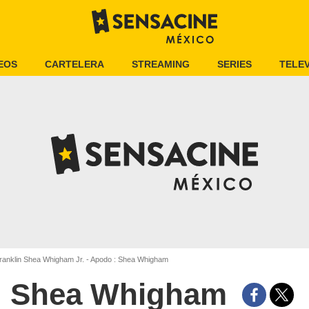
EOS
CARTELERA
STREAMING
SERIES
TELEV
anklin Shea Whigham Jr. - Apodo : Shea Whigham
Shea Whigham