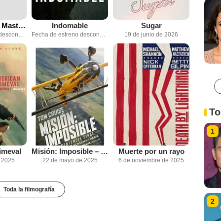
The Legend of Master Legend
Indomable
Sugar
Fecha de estreno desconocida
Fecha de estreno desconocida
19 de junio de 2026
To
1
imeval
Misión: Imposible – La Sentencia Final
Muerte por un rayo
e 2025
22 de mayo de 2025
6 de noviembre de 2025
Toda la filmografía
2