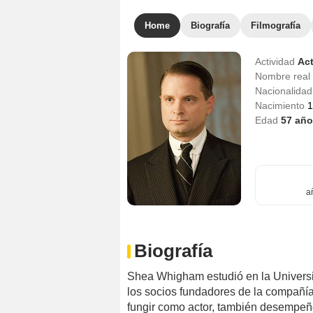
Home
Biografía
Filmografía
Actividad
Act
Nombre real
Nacionalida
Nacimiento
1
Edad
57
año
a
Biografía
Shea Whigham estudió en la Universid
los socios fundadores de la compañí
fungir como actor, también desempeñó 