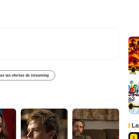
das las ofertas de streaming
La
1