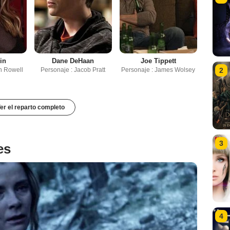
pin
Dane DeHaan
Joe Tippett
h Rowell
Personaje : Jacob Pratt
Personaje : James Wolsey
2
er el reparto completo
3
es
4