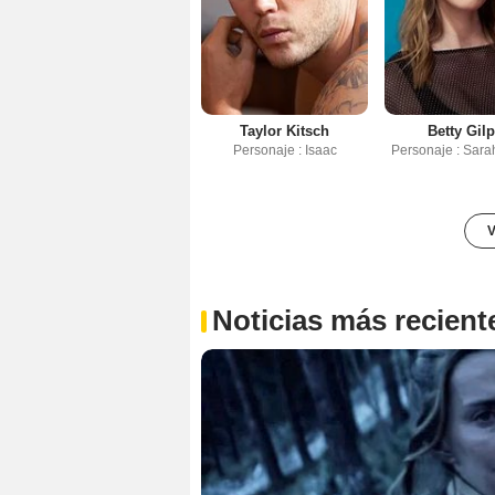
Taylor Kitsch
Betty Gil
Personaje : Isaac
Personaje : Sara
V
Noticias más recient