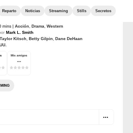
Reparto
Noticias
Streaming
Stills
Secretos
0 mins
|
Acción
,
Drama
,
Western
por
Mark L. Smith
Taylor Kitsch
,
Betty Gilpin
,
Dane DeHaan
UU.
os
Mis amigos
--
MING