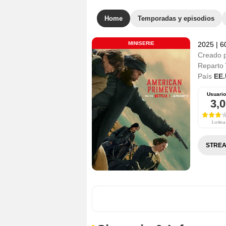
Home
Temporadas y episodios
MINISERIE
2025
|
6
Creado 
Reparto
País
EE.
Usuari
3,0
1 crítica
STREA