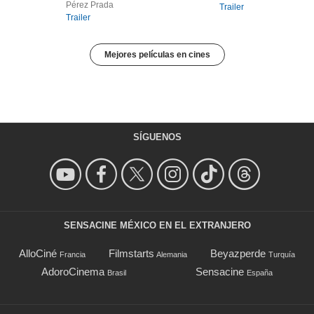
Pérez Prada
Trailer
Trailer
Mejores películas en cines
SÍGUENOS
SENSACINE MÉXICO EN EL EXTRANJERO
AlloCiné
Filmstarts
Beyazperde
Francia
Alemania
Turquía
AdoroCinema
Sensacine
Brasil
España