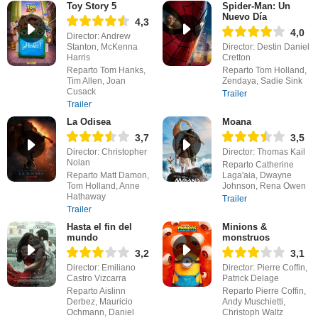
Toy Story 5
Spider-Man: Un
Nuevo Día
4,3
4,0
Director: Andrew
Stanton, McKenna
Director: Destin Daniel
Harris
Cretton
Reparto Tom Hanks,
Reparto Tom Holland,
Tim Allen, Joan
Zendaya, Sadie Sink
Cusack
Trailer
Trailer
La Odisea
Moana
3,7
3,5
Director: Christopher
Director: Thomas Kail
Nolan
Reparto Catherine
Reparto Matt Damon,
Laga'aia, Dwayne
Tom Holland, Anne
Johnson, Rena Owen
Hathaway
Trailer
Trailer
Hasta el fin del
Minions &
mundo
monstruos
3,2
3,1
Director: Emiliano
Director: Pierre Coffin,
Castro Vizcarra
Patrick Delage
Reparto Aislinn
Reparto Pierre Coffin,
Derbez, Mauricio
Andy Muschietti,
Ochmann, Daniel
Christoph Waltz