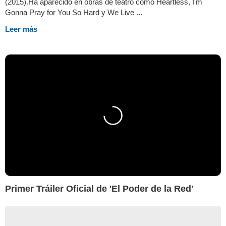
(2015).Ha aparecido en obras de teatro como Heartless, I'm
Gonna Pray for You So Hard y We Live ...
Leer más
Primer Tráiler Oficial de 'El Poder de la Red'