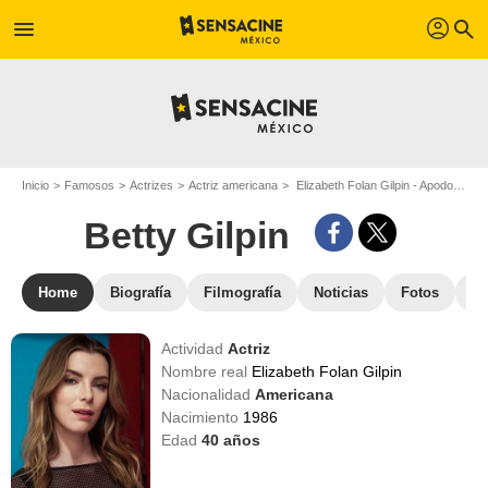
profil
menu
search
Inicio
Famosos
Actrizes
Actriz americana
Elizabeth Folan Gilpin - Apodo : Betty Gilpin
Betty Gilpin
Home
Biografía
Filmografía
Noticias
Fotos
St
Actividad
Actriz
Nombre real
Elizabeth Folan Gilpin
Nacionalidad
Americana
Nacimiento
1986
Edad
40
años