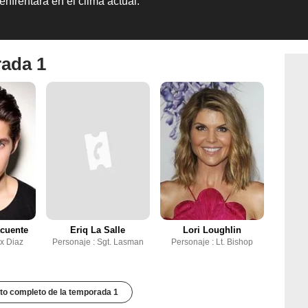
enfrentará en el clima actual.
rada 1
cuente
Eriq La Salle
Lori Loughlin
ex Diaz
Personaje : Sgt. Lasman
Personaje : Lt. Bishop
to completo de la temporada 1