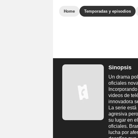
Home
Temporadas y episodios
Sinopsis
Un drama poli
oficiales nov
Incorporando
videos de tel
innovadora se
La serie está
agresiva pero
su lugar en e
oficiales. Br
lucha por afe