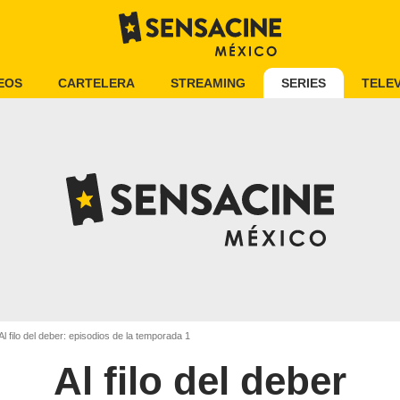
EOS
CARTELERA
STREAMING
SERIES
TELEV
Al filo del deber: episodios de la temporada 1
Al filo del deber