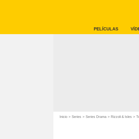
PELÍCULAS
VÍD
Inicio
Series
Series Drama
Rizzoli & Isles
T