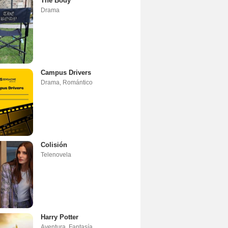
The Body
Drama
Campus Drivers
Drama
,
Romántico
Colisión
Telenovela
Harry Potter
Aventura
,
Fantasía