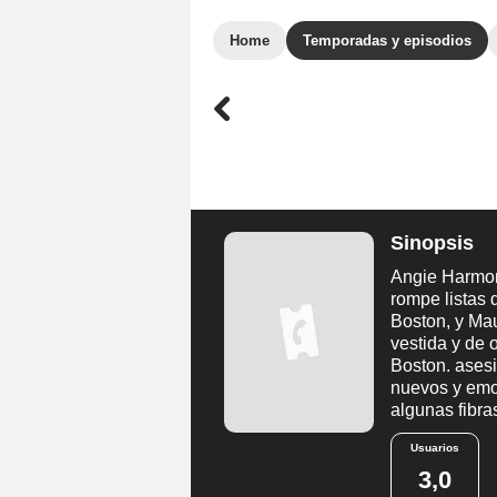
Home
Temporadas y episodios
Sinopsis
Angie Harmon
rompe listas 
Boston, y Mau
vestida y de 
Boston. ases
nuevos y emo
algunas fibra
Usuarios
3,0