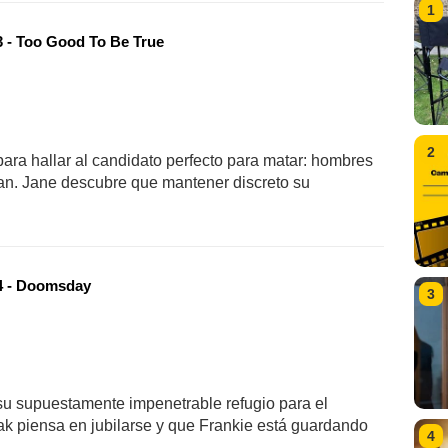
1
 - Too Good To Be True
2
para hallar al candidato perfecto para matar: hombres
tan. Jane descubre que mantener discreto su
 - Doomsday
3
u supuestamente impenetrable refugio para el
k piensa en jubilarse y que Frankie está guardando
4