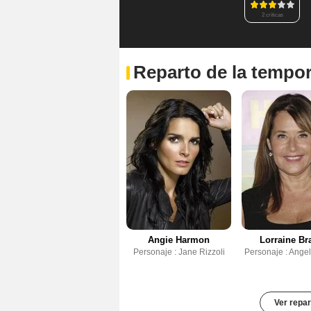
2 críticas
Reparto de la tempo
Angie Harmon
Lorraine Br
Personaje : Jane Rizzoli
Personaje : Angel
Ver repar