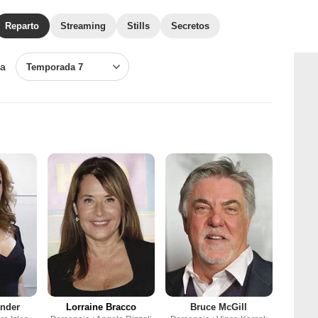
Reparto
Streaming
Stills
Secretos
a
Temporada 7
ander
Lorraine Bracco
Bruce McGill