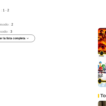
s :
1
-
2
pisodio :
2
isodio :
3
er la lista completa
io :
5
ary
- Episodio :
6
odio :
9
dio :
10
sodio :
11
:
3
To
pisodio :
5