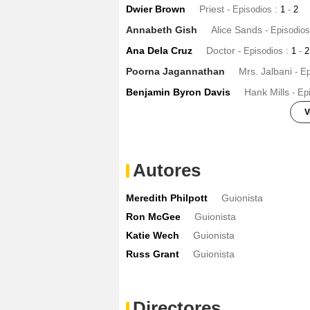
Dwier Brown
Priest
- Episodios :
1
-
2
Annabeth Gish
Alice Sands
- Episodio
Ana Dela Cruz
Doctor
- Episodios :
1
-
2
Poorna Jagannathan
Mrs. Jalbani
- E
Benjamin Byron Davis
Hank Mills
- Ep
V
Robert Catrini
Homeless Jack
- Episod
Serena Scott Thomas
Samantha Casp
Autores
Brit Morgan
Kelly Wagner
- Episodio :
8
Meredith Philpott
Guionista
Cameron Bender
Mr. Hammond
- Epis
Ron McGee
Guionista
Kristoffer Polaha
Edward Dunn
- Episo
Katie Wech
Guionista
Colin Egglesfield
Tommy Rizzoli
- Epi
Russ Grant
Guionista
Elisha Henig
Jared Daniels
- Episodio 
Jenny Cooper
Elizabeth
- Episodio :
4
Sharon Lawrence
Directores
Dr. Hope Martin
- E