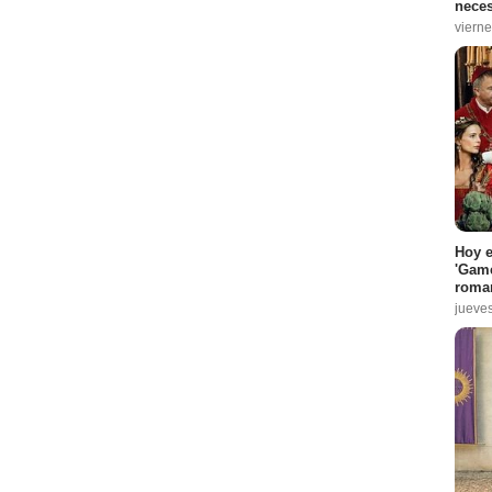
neces
dio :
6
vierne
sodio :
9
isodio :
10
dio :
11
 :
12
io :
13
io :
2
Hoy e
Kendricks
- Episodio :
3
'Game
roma
ctor CJ Prescott
- Episodio :
4
jueve
 Episodio :
12
13
sodio :
2
o :
5