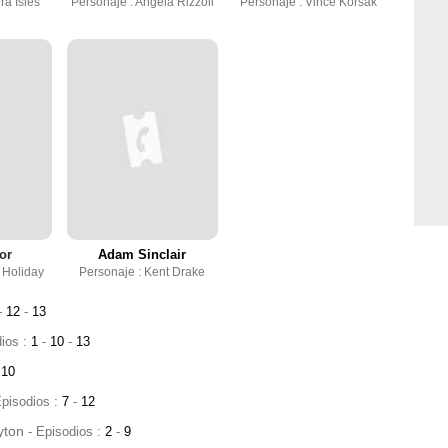
ra Isles
Personaje : Angela Rizzoli
Personaje : Vince Korsak
or
Adam Sinclair
 Holiday
Personaje : Kent Drake
-
12
-
13
dios :
1
-
10
-
13
10
Episodios :
7
-
12
yton
- Episodios :
2
-
9