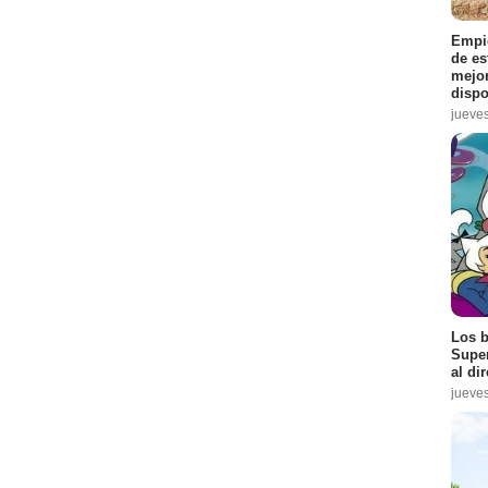
10
Empie
de es
dio :
12
mejor
dispo
jueve
io :
3
9
dio :
12
Los b
odio :
11
Super
al dir
sodio :
12
jueve
io :
12
:
9