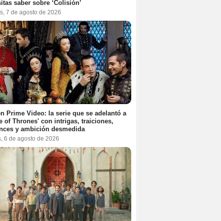
itas saber sobre ‘Colisión’
s, 7 de agosto de 2026
n Prime Video: la serie que se adelantó a
 of Thrones' con intrigas, traiciones,
nces y ambición desmedida
s, 6 de agosto de 2026