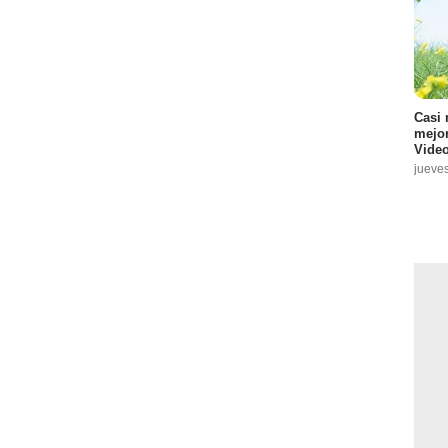
:
12
Casi 
mejor
Video
jueve