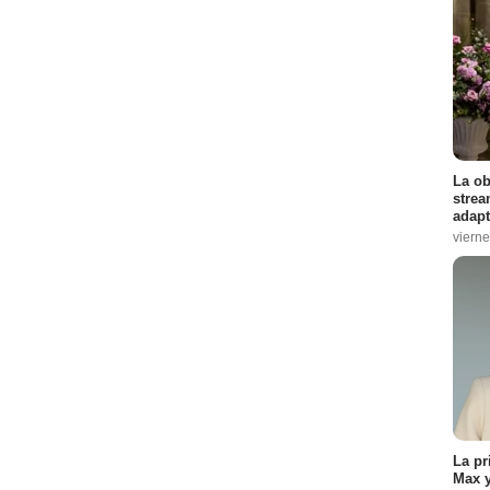
Episodio :
10
2
4
La ob
io :
6
strea
adapt
vierne
odio :
9
odio :
12
13
io :
2
:
3
La pr
Max y