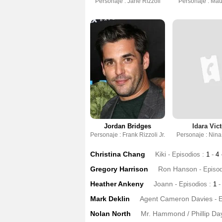
Personaje : Jane Rizzoli
Personaje : Mau
Jordan Bridges
Idara Vict
Personaje : Frank Rizzoli Jr.
Personaje : Nina
Christina Chang
Kiki
- Episodios :
1
-
4
Gregory Harrison
Ron Hanson
- Episo
Heather Ankeny
Joann
- Episodios :
1
-
Mark Deklin
Agent Cameron Davies
- 
Nolan North
Mr. Hammond / Phillip Da