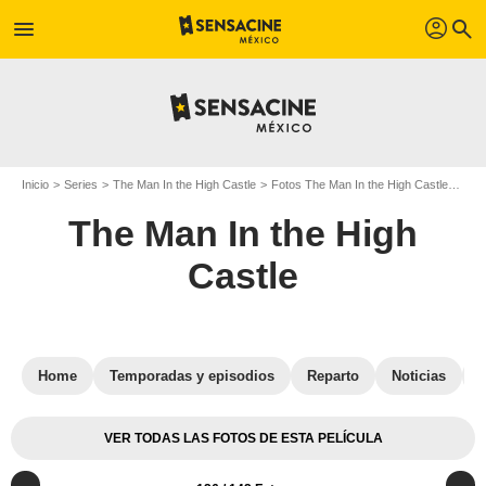
profil
menu
search
Inicio
Series
The Man In the High Castle
Fotos The Man In the High Castle
Foto
The Man In the High
Castle
Home
Temporadas y episodios
Reparto
Noticias
VER TODAS LAS FOTOS DE ESTA PELÍCULA