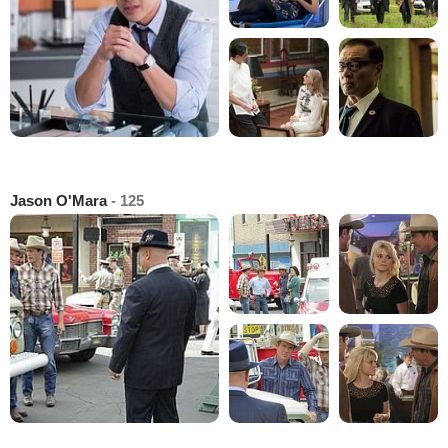
Jason O'Mara
- 125