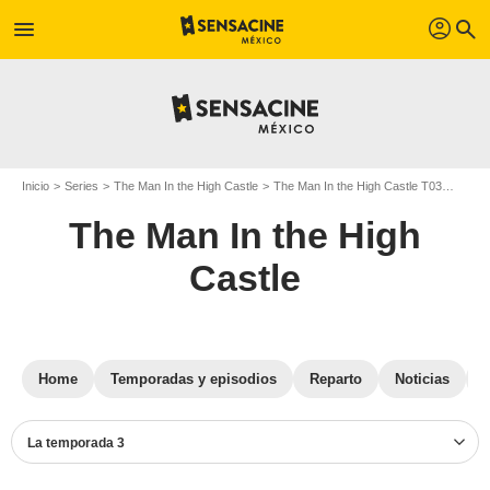
profil
menu
search
Inicio
Series
The Man In the High Castle
The Man In the High Castle T03
Fotos
The Man In the High
Castle
Home
Temporadas y episodios
Reparto
Noticias
La temporada 3