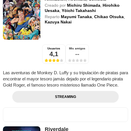
Creado por
Michiru Shimada
,
Hirohiko
Uesaka
,
Yōichi Takahashi
Reparto
Mayumi Tanaka
,
Chikao Otsuka
,
Kazuya Nakai
Usuarios
Mis amigos
4,1
--
Las aventuras de Monkey D. Luffy y su tripulación de piratas para
encontrar el mayor tesoro jamás dejado por el legendario pirata
Gold Roger, el famoso tesoro misterioso llamado One Piece.
STREAMING
Riverdale