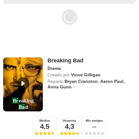
Mejores películas en Netflix
Documentales para ver en Netflix
Películas Netflix más esperadas
Películas Netflix
Breaking Bad
Drama
Creado por
Vince Gilligan
Reparto
Bryan Cranston
,
Aaron Paul
,
Anna Gunn
Medios
Usuarios
Mis amigos
4,5
4,3
--