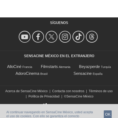
SÍGUENOS
SENSACINE MÉXICO EN EL EXTRANJERO
AlloCiné
Filmstarts
Beyazperde
Francia
Alemania
Turquía
AdoroCinema
Sensacine
Brasil
España
Acerca de SensaCine México
|
Contacta con nosotros
|
Términos de uso
|
Política de Privacidad
|
©SensaCine México
Al continuar navegando en SensaCine México, usted acepta
OK
el uso de cookies. Con ello se garantiza el correcto