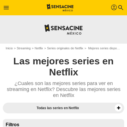
profil
menu
search
Inicio
Streaming
Netflix
Series originales de Netflix
Mejores series disponibles en Netflix
Las mejores series en
Netflix
¿Cuales son las mejores series para ver en
streaming en Netflix? Descubre las mejores series
en Netflix
Todas las series en Netflix
Películas para ver en Netflix
Filtros