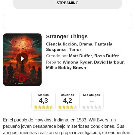
STREAMING
Stranger Things
Ciencia ficción
,
Drama
,
Fantasía
,
Suspense
,
Terror
Creado por
Matt Duffer
,
Ross Duffer
Reparto
Winona Ryder
,
David Harbour
,
Millie Bobby Brown
Medios
Usuarios
Mis amigos
4,3
4,2
--
En el pueblo de Hawkins, Indiana, en 1983, Will Byers, un
pequeño joven desaparece bajo misteriosas condiciones. Sus
amigos, mientras realizan su propia investigación, se encuentran