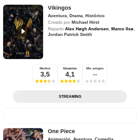
Vikingos
Aventura
,
Drama
,
Histórico
Creado por
Michael Hirst
Reparto
Alex Høgh Andersen
,
Marco Ilsø
,
Jordan Patrick Smith
Medios
Usuarios
Mis amigos
3,5
4,1
--
STREAMING
One Piece
Animación
,
Aventura
,
Comedia