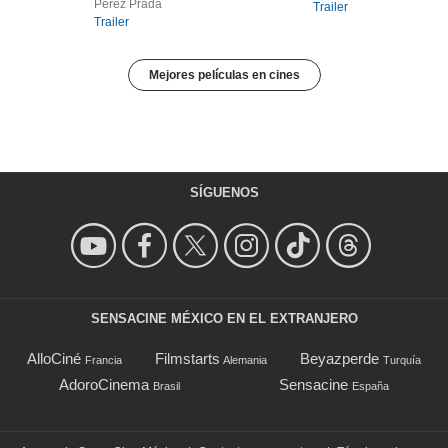
Pérez Prada
Trailer
Trailer
Mejores películas en cines
SÍGUENOS
SENSACINE MÉXICO EN EL EXTRANJERO
AlloCiné
Filmstarts
Beyazperde
Francia
Alemania
Turquía
AdoroCinema
Sensacine
Brasil
España