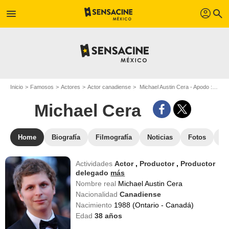
profil
menu
search
Inicio
Famosos
Actores
Actor canadiense
Michael Austin Cera - Apodo : Michael Cera
Michael Cera
Home
Biografía
Filmografía
Noticias
Fotos
St
Actividades
Actor
,
Productor
,
Productor
delegado
más
Nombre real
Michael Austin Cera
Nacionalidad
Canadiense
Nacimiento
1988 (Ontario - Canadá)
Edad
38
años