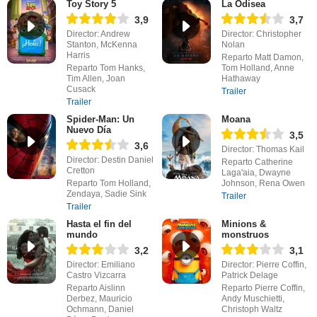
Toy Story 5
La Odisea
3,9
3,7
Director: Andrew
Director: Christopher
Stanton, McKenna
Nolan
Harris
Reparto Matt Damon,
Reparto Tom Hanks,
Tom Holland, Anne
Tim Allen, Joan
Hathaway
Cusack
Trailer
Trailer
Spider-Man: Un
Moana
Nuevo Día
3,5
3,6
Director: Thomas Kail
Director: Destin Daniel
Reparto Catherine
Cretton
Laga'aia, Dwayne
Reparto Tom Holland,
Johnson, Rena Owen
Zendaya, Sadie Sink
Trailer
Trailer
Hasta el fin del
Minions &
mundo
monstruos
3,2
3,1
Director: Emiliano
Director: Pierre Coffin,
Castro Vizcarra
Patrick Delage
Reparto Aislinn
Reparto Pierre Coffin,
Derbez, Mauricio
Andy Muschietti,
Ochmann, Daniel
Christoph Waltz