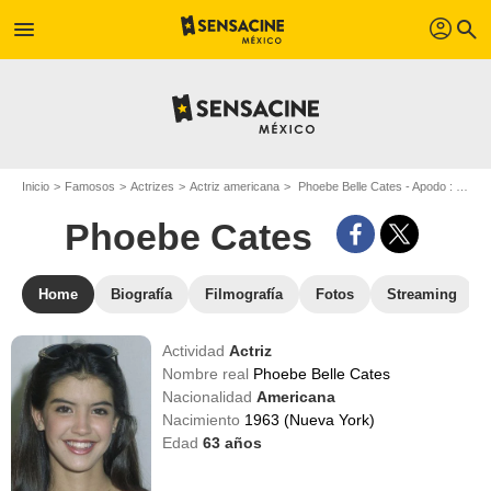
profil
menu
search
Inicio
Famosos
Actrizes
Actriz americana
Phoebe Belle Cates - Apodo : Phoebe Cates
Phoebe Cates
Home
Biografía
Filmografía
Fotos
Streaming
Actividad
Actriz
Nombre real
Phoebe Belle Cates
Nacionalidad
Americana
Nacimiento
1963 (Nueva York)
Edad
63
años