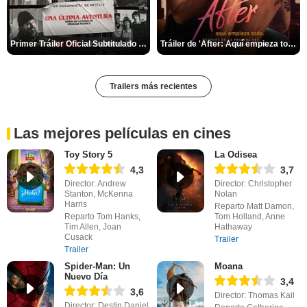
Primer Tráiler Oficial Subtitulado de 'Una última aventura: Detrás de cámaras de Stranger Things 5'
Tráiler de 'After: Aquí empieza todo'
Trailers más recientes
Las mejores películas en cines
Toy Story 5
La Odisea
4,3
3,7
Director: Andrew
Director: Christopher
Stanton, McKenna
Nolan
Harris
Reparto Matt Damon,
Reparto Tom Hanks,
Tom Holland, Anne
Tim Allen, Joan
Hathaway
Cusack
Trailer
Trailer
Spider-Man: Un
Moana
Nuevo Día
3,4
3,6
Director: Thomas Kail
Director: Destin Daniel