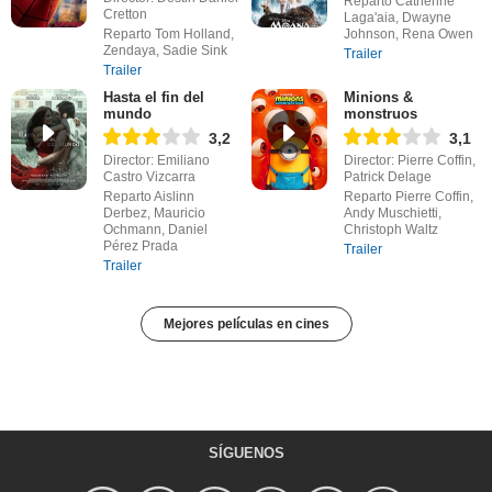
Reparto Catherine
Cretton
Laga'aia, Dwayne
Reparto Tom Holland,
Johnson, Rena Owen
Zendaya, Sadie Sink
Trailer
Trailer
Hasta el fin del
Minions &
mundo
monstruos
3,2
3,1
Director: Emiliano
Director: Pierre Coffin,
Castro Vizcarra
Patrick Delage
Reparto Aislinn
Reparto Pierre Coffin,
Derbez, Mauricio
Andy Muschietti,
Ochmann, Daniel
Christoph Waltz
Pérez Prada
Trailer
Trailer
Mejores películas en cines
SÍGUENOS