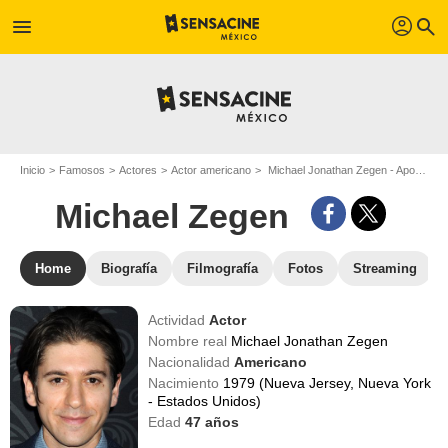
profil
menu
search
Inicio
Famosos
Actores
Actor americano
Michael Jonathan Zegen - Apodo : Michael Zegen
Michael Zegen
Home
Biografía
Filmografía
Fotos
Streaming
Actividad
Actor
Nombre real
Michael Jonathan Zegen
Nacionalidad
Americano
Nacimiento
1979 (Nueva Jersey, Nueva York
- Estados Unidos)
Edad
47
años