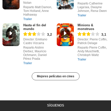
Nolan
Reparto Catherine
Reparto Matt Damon,
Laga'aia, Dwayne
Tom Holland, Anne
Johnson, Rena Owen
Hathaway
Trailer
Trailer
Hasta el fin del
Minions &
mundo
monstruos
3,2
3,1
Director: Emiliano
Director: Pierre Coffin,
Castro Vizcarra
Patrick Delage
Reparto Aislinn
Reparto Pierre Coffin,
Derbez, Mauricio
Andy Muschietti,
Ochmann, Daniel
Christoph Waltz
Pérez Prada
Trailer
Trailer
Mejores películas en cines
SÍGUENOS