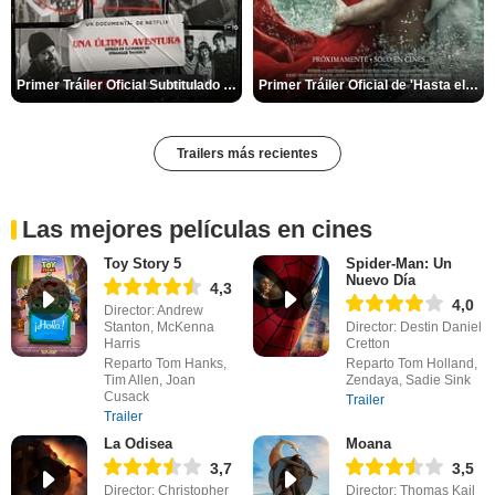
Primer Tráiler Oficial Subtitulado de 'Una última aventura: Detrás de cámaras de Stranger Things 5'
Primer Tráiler Oficial de 'Hasta el fin del mundo'
Trailers más recientes
Las mejores películas en cines
Toy Story 5
Spider-Man: Un
Nuevo Día
4,3
4,0
Director: Andrew
Stanton, McKenna
Director: Destin Daniel
Harris
Cretton
Reparto Tom Hanks,
Reparto Tom Holland,
Tim Allen, Joan
Zendaya, Sadie Sink
Cusack
Trailer
Trailer
La Odisea
Moana
3,7
3,5
Director: Christopher
Director: Thomas Kail