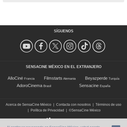
SÍGUENOS
SENSACINE MÉXICO EN EL EXTRANJERO
AlloCiné
Filmstarts
Beyazperde
Francia
Alemania
Turquía
AdoroCinema
Sensacine
Brasil
España
Acerca de SensaCine México
|
Contacta con nosotros
|
Términos de uso
|
Política de Privacidad
|
©SensaCine México