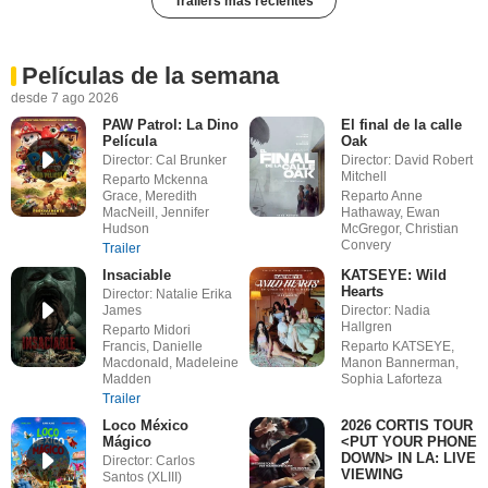
Trailers más recientes
Películas de la semana
desde 7 ago 2026
PAW Patrol: La Dino
El final de la calle
Película
Oak
Director: Cal Brunker
Director: David Robert
Mitchell
Reparto Mckenna
Grace, Meredith
Reparto Anne
MacNeill, Jennifer
Hathaway, Ewan
Hudson
McGregor, Christian
Convery
Trailer
Insaciable
KATSEYE: Wild
Hearts
Director: Natalie Erika
James
Director: Nadia
Hallgren
Reparto Midori
Francis, Danielle
Reparto KATSEYE,
Macdonald, Madeleine
Manon Bannerman,
Madden
Sophia Laforteza
Trailer
Loco México
2026 CORTIS TOUR
Mágico
<PUT YOUR PHONE
DOWN> IN LA: LIVE
Director: Carlos
VIEWING
Santos (XLIII)