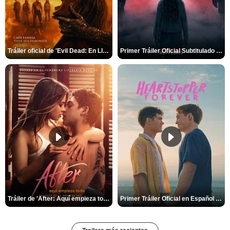
Tráiler oficial de 'Evil Dead: En Llamas'
Primer Tráiler Oficial Subtitulado de 'La Noche Del Demonio: Están Entre Nosotros'
Tráiler de 'After: Aquí empieza todo'
Primer Tráiler Oficial en Español de 'Heartstopper Forever'