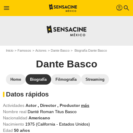
profil
menu
search
Inicio
Famosos
Actores
Dante Basco
Biografía Dante Basco
Dante Basco
Home
Biografía
Filmografía
Streaming
Datos rápidos
Actividades
Actor
,
Director
,
Productor
más
Nombre real
Danté Roman Titus Basco
Nacionalidad
Americano
Nacimiento
1975 (California - Estados Unidos)
Edad
50
años