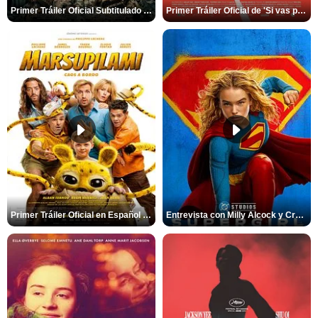
Primer Tráiler Oficial Subtitulado de 'Insaciable'
Primer Tráiler Oficial de 'Si vas para Chile'
Primer Tráiler Oficial en Español de 'Marsupilami: Caos a Bordo'
Entrevista con Milly Alcock y Craig Gillespie por 'Supergirl'