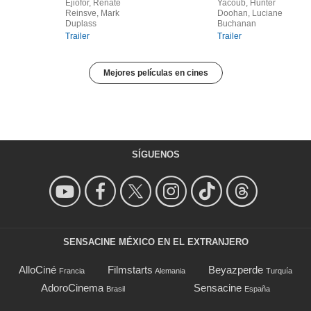
Ejiofor, Renate
Yacoub, Hunter
Reinsve, Mark
Doohan, Luciane
Duplass
Buchanan
Trailer
Trailer
Mejores películas en cines
SÍGUENOS
SENSACINE MÉXICO EN EL EXTRANJERO
AlloCiné
Filmstarts
Beyazperde
Francia
Alemania
Turquía
AdoroCinema
Sensacine
Brasil
España