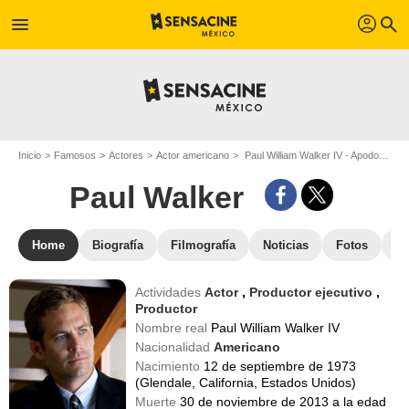
profil
menu
search
Inicio
Famosos
Actores
Actor americano
Paul William Walker IV - Apodo : Paul Walker
Paul Walker
Home
Biografía
Filmografía
Noticias
Fotos
St
Actividades
Actor
,
Productor ejecutivo
,
Productor
Nombre real
Paul William Walker IV
Nacionalidad
Americano
Nacimiento
12 de septiembre de 1973
(Glendale, California, Estados Unidos)
Muerte
30 de noviembre de 2013 a la edad