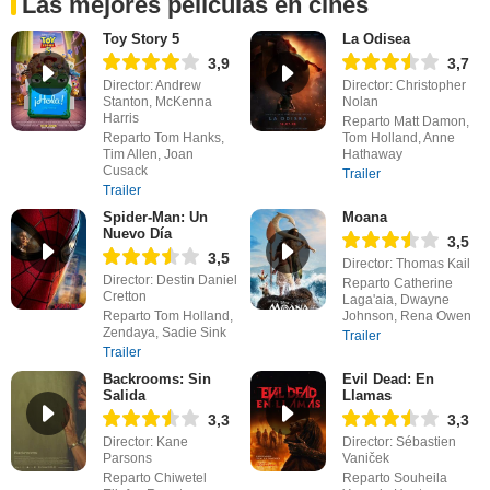
Las mejores películas en cines
Toy Story 5
La Odisea
3,9
3,7
Director: Andrew
Director: Christopher
Stanton, McKenna
Nolan
Harris
Reparto Matt Damon,
Reparto Tom Hanks,
Tom Holland, Anne
Tim Allen, Joan
Hathaway
Cusack
Trailer
Trailer
Spider-Man: Un
Moana
Nuevo Día
3,5
3,5
Director: Thomas Kail
Director: Destin Daniel
Reparto Catherine
Cretton
Laga'aia, Dwayne
Reparto Tom Holland,
Johnson, Rena Owen
Zendaya, Sadie Sink
Trailer
Trailer
Backrooms: Sin
Evil Dead: En
Salida
Llamas
3,3
3,3
Director: Kane
Director: Sébastien
Parsons
Vaniček
Reparto Chiwetel
Reparto Souheila