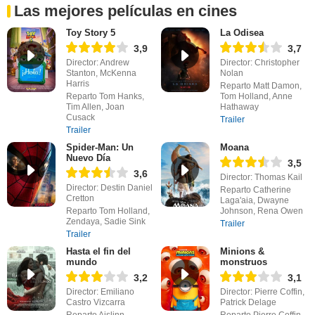
Las mejores películas en cines
Toy Story 5
La Odisea
3,9
3,7
Director: Andrew
Director: Christopher
Stanton, McKenna
Nolan
Harris
Reparto Matt Damon,
Reparto Tom Hanks,
Tom Holland, Anne
Tim Allen, Joan
Hathaway
Cusack
Trailer
Trailer
Spider-Man: Un
Moana
Nuevo Día
3,5
3,6
Director: Thomas Kail
Director: Destin Daniel
Reparto Catherine
Cretton
Laga'aia, Dwayne
Reparto Tom Holland,
Johnson, Rena Owen
Zendaya, Sadie Sink
Trailer
Trailer
Hasta el fin del
Minions &
mundo
monstruos
3,2
3,1
Director: Emiliano
Director: Pierre Coffin,
Castro Vizcarra
Patrick Delage