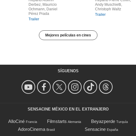
Reparto Aislinn
Reparto Pierre Coffin,
Derbez, Mauricio
Andy Muschietti,
Ochmann, Daniel
Christoph Waltz
Pérez Prada
Trailer
Trailer
Mejores películas en cines
SÍGUENOS
SENSACINE MÉXICO EN EL EXTRANJERO
AlloCiné
Filmstarts
Beyazperde
Francia
Alemania
Turquía
AdoroCinema
Sensacine
Brasil
España