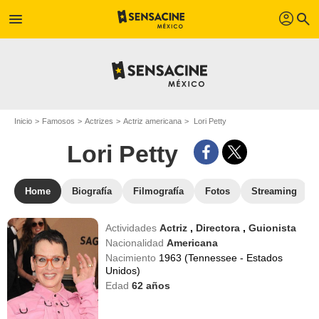
profil
menu
search
Inicio
Famosos
Actrizes
Actriz americana
Lori Petty
Lori Petty
Home
Biografía
Filmografía
Fotos
Streaming
Actividades
Actriz
,
Directora
,
Guionista
Nacionalidad
Americana
Nacimiento
1963 (Tennessee - Estados
Unidos)
Edad
62
años