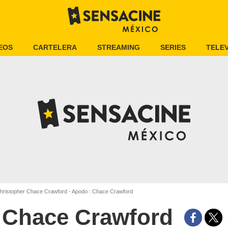
EOS
CARTELERA
STREAMING
SERIES
TELEV
ristopher Chace Crawford - Apodo : Chace Crawford
Chace Crawford