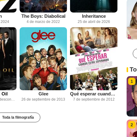
n
The Boys: Diabolical
Inheritance
e 2024
4 de marzo de 2022
25 de abril de 2026
To
1
 Oil
Glee
Qué esperar cuando estás esperando
Fecha de estreno desconocida
26 de septiembre de 2013
7 de septiembre de 2012
Toda la filmografía
2