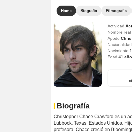
Home
Biografía
Filmografía
Actividad
Act
Nombre real
Apodo
Chris
Nacionalida
Nacimiento
1
Edad
41
año
a
Biografía
Christopher Chace Crawford es un act
Lubbock, Texas, Estados Unidos. Hij
profesora, Chace creció en Bloomingt