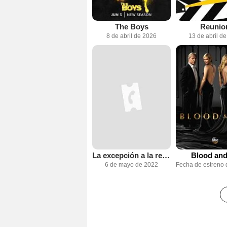
The Boys
Reunio
8 de abril de 2026
13 de abril d
La excepción a la regla
Blood and
6 de mayo de 2022