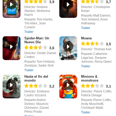
3,9
3,7
Director: Andrew
Director: Christopher
Stanton, McKenna
Nolan
Harris
Reparto Matt Damon,
Reparto Tom Hanks,
Tom Holland, Anne
Tim Allen, Joan
Hathaway
Cusack
Trailer
Trailer
Spider-Man: Un
Moana
Nuevo Día
3,5
3,6
Director: Thomas Kail
Director: Destin Daniel
Reparto Catherine
Cretton
Laga'aia, Dwayne
Reparto Tom Holland,
Johnson, Rena Owen
Zendaya, Sadie Sink
Trailer
Trailer
Hasta el fin del
Minions &
mundo
monstruos
3,2
3,1
Director: Emiliano
Director: Pierre Coffin,
Castro Vizcarra
Patrick Delage
Reparto Aislinn
Reparto Pierre Coffin,
Derbez, Mauricio
Andy Muschietti,
Ochmann, Daniel
Christoph Waltz
Pérez Prada
Trailer