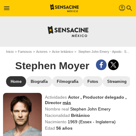
profil
menu
search
Inicio
Famosos
Actores
Actor británico
Stephen John Emery - Apodo : Stephen Moyer
Stephen Moyer
Home
Biografía
Filmografía
Fotos
Streaming
Actividades
Actor
,
Productor delegado
,
Director
más
Nombre real
Stephen John Emery
Nacionalidad
Británico
Nacimiento
1969 (Essex - Inglaterra)
Edad
56
años