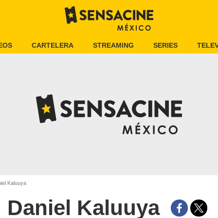
EOS
CARTELERA
STREAMING
SERIES
TELEV
iel Kaluuya
Daniel Kaluuya