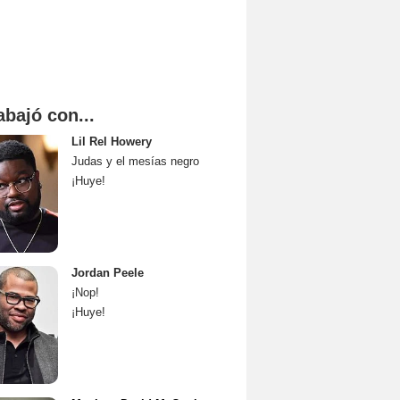
abajó con...
Lil Rel Howery
Judas y el mesías negro
¡Huye!
Jordan Peele
¡Nop!
¡Huye!