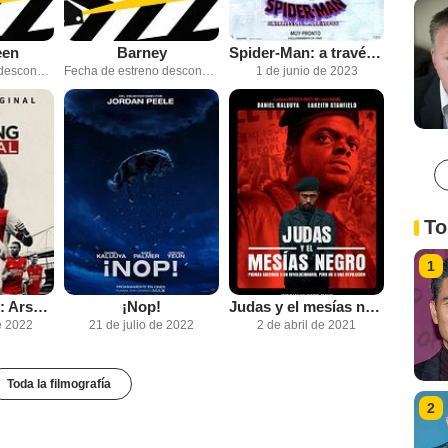
een
Barney
Spider-Man: a través del Spider-Verso
Fecha de estreno desconocida
Fecha de estreno desconocida
1 de junio de 2023
To
1
All Or Nothing: Arsenal
¡Nop!
Judas y el mesías negro
e 2022
21 de julio de 2022
2 de abril de 2021
Toda la filmografía
2