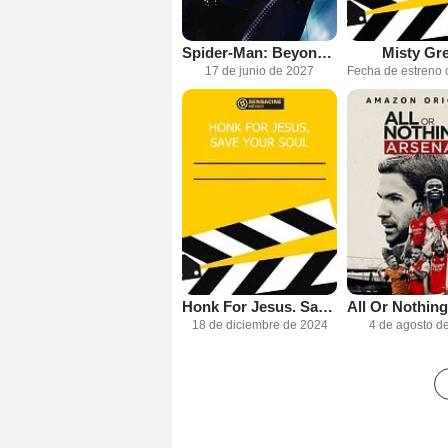
Spider-Man: Beyond The Spider-Verse
Misty Gr
17 de junio de 2027
Honk For Jesus. Save Your Soul.
18 de diciembre de 2024
4 de agosto d