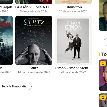
d Rajab
Guasón 2: Folie À Deux
Eddington
e 2026
3 de octubre de 2024
14 de agosto de 2025
To
1
on
Stutz
C'mon C'mon: Siempre adelante
 de 2023
14 de diciembre de 2022
28 de abril de 2022
Toda la filmografía
2