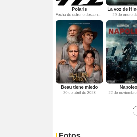
Polaris
La voz de Hin
Fecha de estreno desconocida
29 de enero d
Beau tiene miedo
Napole
20 de abril de 2023
22 de noviembre
Fotos