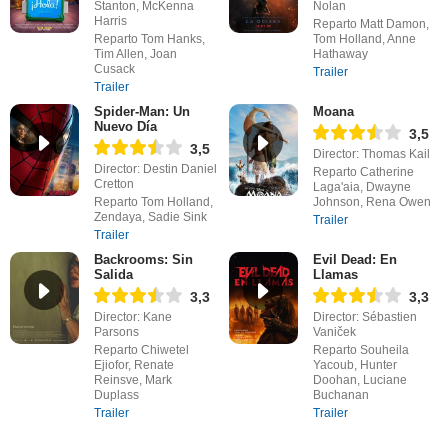
Stanton, McKenna
Nolan
Harris
Reparto Matt Damon,
Reparto Tom Hanks,
Tom Holland, Anne
Tim Allen, Joan
Hathaway
Cusack
Trailer
Trailer
Spider-Man: Un
Moana
Nuevo Día
3,5
3,5
Director: Thomas Kail
Director: Destin Daniel
Reparto Catherine
Cretton
Laga'aia, Dwayne
Reparto Tom Holland,
Johnson, Rena Owen
Zendaya, Sadie Sink
Trailer
Trailer
Backrooms: Sin
Evil Dead: En
Salida
Llamas
3,3
3,3
Director: Kane
Director: Sébastien
Parsons
Vaniček
Reparto Chiwetel
Reparto Souheila
Ejiofor, Renate
Yacoub, Hunter
Reinsve, Mark
Doohan, Luciane
Duplass
Buchanan
Trailer
Trailer