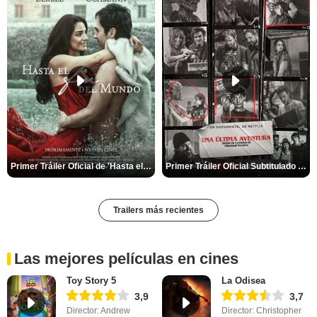
Primer Tráiler Oficial de 'Hasta el fin del mundo'
Primer Tráiler Oficial Subtitulado de 'Una última aventura: Detrás de cámaras de Stranger Things 5'
Trailers más recientes
Las mejores películas en cines
Toy Story 5
La Odisea
3,9
3,7
Director: Andrew
Director: Christopher