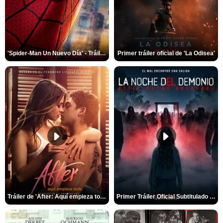
'Spider-Man Un Nuevo Día' - Tráiler oficial subtitulado
Primer tráiler oficial de 'La Odisea'
Tráiler de 'After: Aquí empieza todo'
Primer Tráiler Oficial Subtitulado de 'La Noche Del Demonio: Están Entre Nosotros'