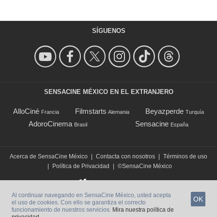
SÍGUENOS
SENSACINE MÉXICO EN EL EXTRANJERO
AlloCiné
Filmstarts
Beyazperde
Francia
Alemania
Turquía
AdoroCinema
Sensacine
Brasil
España
Acerca de SensaCine México
|
Contacta con nosotros
|
Términos de uso
|
Política de Privacidad
|
©SensaCine México
Al continuar navegando en SensaCine México, usted acepta
OK
el uso de cookies. Con ello se garantiza el correcto
funcionamiento de nuestros servicios.
Mira nuestra política de