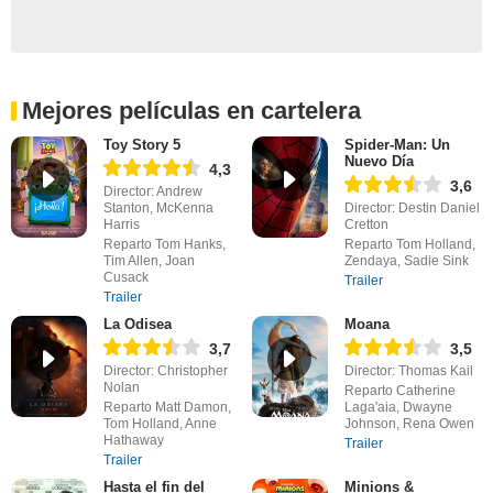
Mejores películas en cartelera
Toy Story 5
Spider-Man: Un
Nuevo Día
4,3
3,6
Director: Andrew
Stanton, McKenna
Director: Destin Daniel
Harris
Cretton
Reparto Tom Hanks,
Reparto Tom Holland,
Tim Allen, Joan
Zendaya, Sadie Sink
Cusack
Trailer
Trailer
La Odisea
Moana
3,7
3,5
Director: Christopher
Director: Thomas Kail
Nolan
Reparto Catherine
Reparto Matt Damon,
Laga'aia, Dwayne
Tom Holland, Anne
Johnson, Rena Owen
Hathaway
Trailer
Trailer
Hasta el fin del
Minions &