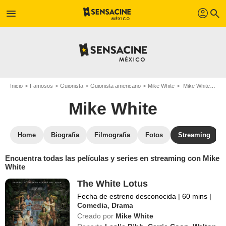
profil
menu
search
Inicio
Famosos
Guionista
Guionista americano
Mike White
Mike White : películas y series online
Mike White
Home
Biografía
Filmografía
Fotos
Streaming
Encuentra todas las películas y series en streaming con Mike
White
The White Lotus
Fecha de estreno desconocida
|
60 mins
|
Comedia
,
Drama
Creado por
Mike White