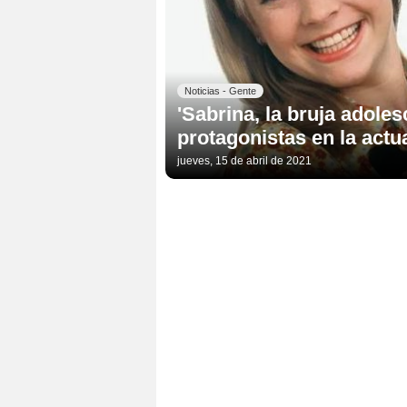
Noticias - Gente
'Sabrina, la bruja adole
protagonistas en la actu
jueves, 15 de abril de 2021