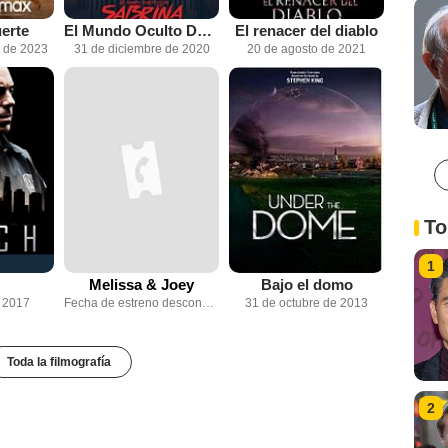
erte
El Mundo Oculto De Sabrina
El renacer del diablo
e de 2023
31 de diciembre de 2020
20 de agosto de 2021
To
1
Melissa & Joey
Bajo el domo
e 2017
Fecha de estreno desconocida
31 de octubre de 2013
Toda la filmografía
2