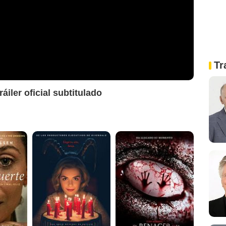
Tr
áiler oficial subtitulado