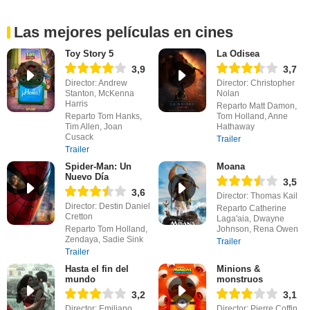
Las mejores películas en cines
Toy Story 5
La Odisea
3,9
3,7
Director: Andrew
Director: Christopher
Stanton, McKenna
Nolan
Harris
Reparto Matt Damon,
Reparto Tom Hanks,
Tom Holland, Anne
Tim Allen, Joan
Hathaway
Cusack
Trailer
Trailer
Spider-Man: Un
Moana
Nuevo Día
3,5
3,6
Director: Thomas Kail
Director: Destin Daniel
Reparto Catherine
Cretton
Laga'aia, Dwayne
Reparto Tom Holland,
Johnson, Rena Owen
Zendaya, Sadie Sink
Trailer
Trailer
Hasta el fin del
Minions &
mundo
monstruos
3,2
3,1
Director: Emiliano
Director: Pierre Coffin,