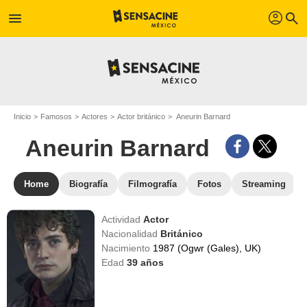
profil
menu
search
Inicio
Famosos
Actores
Actor británico
Aneurin Barnard
Aneurin Barnard
Home
Biografía
Filmografía
Fotos
Streaming
Actividad
Actor
Nacionalidad
Británico
Nacimiento
1987 (Ogwr (Gales), UK)
Edad
39
años