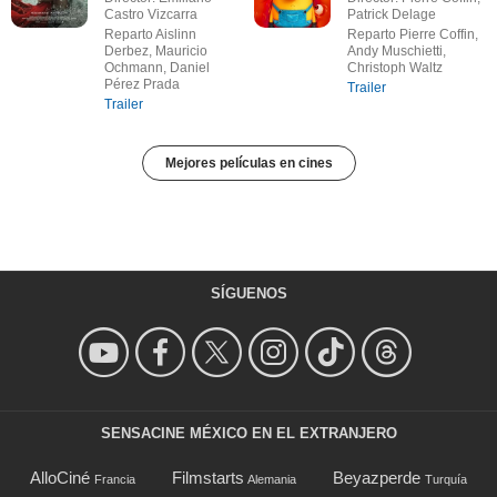
Castro Vizcarra
Patrick Delage
Reparto Aislinn
Reparto Pierre Coffin,
Derbez, Mauricio
Andy Muschietti,
Ochmann, Daniel
Christoph Waltz
Pérez Prada
Trailer
Trailer
Mejores películas en cines
SÍGUENOS
SENSACINE MÉXICO EN EL EXTRANJERO
AlloCiné
Filmstarts
Beyazperde
Francia
Alemania
Turquía