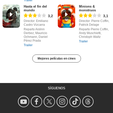
Trailer
Hasta el fin del
Minions &
mundo
monstruos
3,2
3,1
Director: Emiliano
Director: Pierre Coffin,
Castro Vizcarra
Patrick Delage
Reparto Aislinn
Reparto Pierre Coffin,
Derbez, Mauricio
Andy Muschietti,
Ochmann, Daniel
Christoph Waltz
Pérez Prada
Trailer
Trailer
Mejores películas en cines
SÍGUENOS