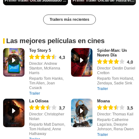
Primer Tráiler Oficial Subtitulado de 'Una última aventura: Detrás de cámaras de Stranger Things 5'
Primer Tráiler Oficial de 'Hasta el fin del mundo'
Trailers más recientes
Las mejores películas en cines
Toy Story 5
Spider-Man: Un
Nuevo Día
4,3
4,0
Director: Andrew
Stanton, McKenna
Director: Destin Daniel
Harris
Cretton
Reparto Tom Hanks,
Reparto Tom Holland,
Tim Allen, Joan
Zendaya, Sadie Sink
Cusack
Trailer
Trailer
La Odisea
Moana
3,7
3,5
Director: Christopher
Director: Thomas Kail
Nolan
Reparto Catherine
Reparto Matt Damon,
Laga'aia, Dwayne
Tom Holland, Anne
Johnson, Rena Owen
Hathaway
Trailer