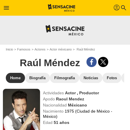
profil
menu
search
Inicio
Famosos
Actores
Actor méxicano
Raúl Méndez
Raúl Méndez
Home
Biografía
Filmografía
Noticias
Fotos
St
Actividades
Actor
,
Productor
Apodo
Raoul Mendez
Nacionalidad
Méxicano
Nacimiento
1975 (Ciudad de México -
México)
Edad
51
años