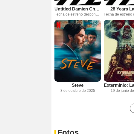
Untitled Damien Chazelle Prison Movie
28 Years La
Fecha de estreno desconocida
Steve
3 de octubre de 2025
19 de junio d
Fotos