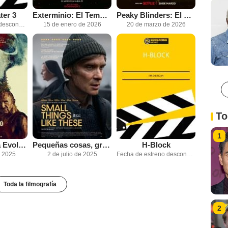
ter 3
Exterminio: El Templo de Huesos
Peaky Blinders: El hombre inmortal
Fecha de estreno desconocida
15 de enero de 2026
20 de marzo de 2026
To
1
Exterminio: La Evolución
Pequeñas cosas, grandes secretos
H-Block
e 2025
2 de julio de 2025
Fecha de estreno desconocida
Toda la filmografía
2