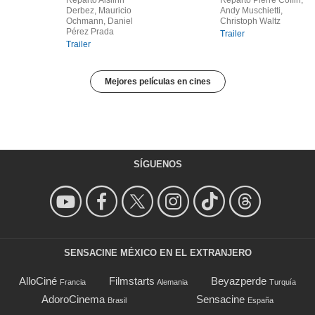
Reparto Aislinn
Reparto Pierre Coffin,
Derbez, Mauricio
Andy Muschietti,
Ochmann, Daniel
Christoph Waltz
Pérez Prada
Trailer
Trailer
Mejores películas en cines
SÍGUENOS
SENSACINE MÉXICO EN EL EXTRANJERO
AlloCiné
Filmstarts
Beyazperde
Francia
Alemania
Turquía
AdoroCinema
Sensacine
Brasil
España