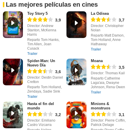
Las mejores películas en cines
Toy Story 5
La Odisea
3,9
3,7
Director: Andrew
Director: Christopher
Stanton, McKenna
Nolan
Harris
Reparto Matt Damon,
Reparto Tom Hanks,
Tom Holland, Anne
Tim Allen, Joan
Hathaway
Cusack
Trailer
Trailer
Spider-Man: Un
Moana
Nuevo Día
3,5
3,6
Director: Thomas Kail
Director: Destin Daniel
Reparto Catherine
Cretton
Laga'aia, Dwayne
Reparto Tom Holland,
Johnson, Rena Owen
Zendaya, Sadie Sink
Trailer
Trailer
Hasta el fin del
Minions &
mundo
monstruos
3,2
3,1
Director: Emiliano
Director: Pierre Coffin,
Castro Vizcarra
Patrick Delage