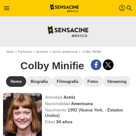
profil
menu
search
Inicio
Famosos
Actrizes
Actriz americana
Colby Minifie
Colby Minifie
Home
Biografía
Filmografía
Fotos
Streaming
Actividad
Actriz
Nacionalidad
Americana
Nacimiento
1992 (Nueva York, - Estados
Unidos)
Edad
34
años