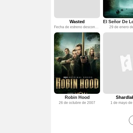
Wasted
Fecha de estreno desconocida
29 de enero d
Robin Hood
Shardla
26 de octubre de 2007
1 de mayo de