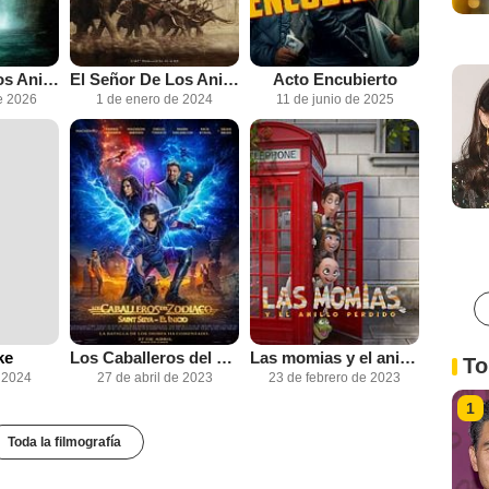
El Señor De Los Anillos: La Comunidad Del Anillo (Versión Extendida) 2026
El Señor De Los Anillos: El Retorno Del Rey (Versión Extendida) 2026
Acto Encubierto
e 2026
1 de enero de 2024
11 de junio de 2025
ke
Los Caballeros del Zodíaco: Saint Seiya - El inicio
Las momias y el anillo perdido
To
 2024
27 de abril de 2023
23 de febrero de 2023
1
Toda la filmografía