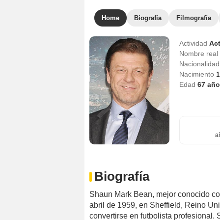
Home
Biografía
Filmografía
Actividad
Act
Nombre real
Nacionalida
Nacimiento
1
Edad
67
año
a
Biografía
Shaun Mark Bean, mejor conocido com
abril de 1959, en Sheffield, Reino Un
convertirse en futbolista profesional