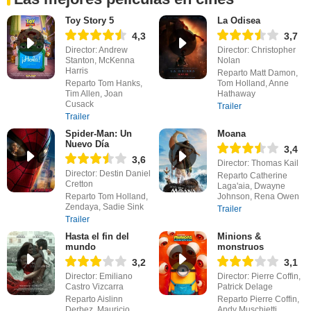
Toy Story 5
La Odisea
4,3
3,7
Director: Andrew
Director: Christopher
Stanton, McKenna
Nolan
Harris
Reparto Matt Damon,
Reparto Tom Hanks,
Tom Holland, Anne
Tim Allen, Joan
Hathaway
Cusack
Trailer
Trailer
Spider-Man: Un
Moana
Nuevo Día
3,4
3,6
Director: Thomas Kail
Director: Destin Daniel
Reparto Catherine
Cretton
Laga'aia, Dwayne
Reparto Tom Holland,
Johnson, Rena Owen
Zendaya, Sadie Sink
Trailer
Trailer
Hasta el fin del
Minions &
mundo
monstruos
3,2
3,1
Director: Emiliano
Director: Pierre Coffin,
Castro Vizcarra
Patrick Delage
Reparto Aislinn
Reparto Pierre Coffin,
Derbez, Mauricio
Andy Muschietti,