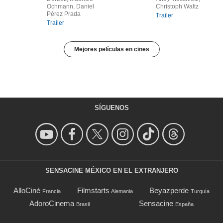
Ochmann, Daniel
Christoph Waltz
Pérez Prada
Trailer
Trailer
Mejores películas en cines
SÍGUENOS
SENSACINE MÉXICO EN EL EXTRANJERO
AlloCiné
Filmstarts
Beyazperde
Francia
Alemania
Turquía
AdoroCinema
Sensacine
Brasil
España