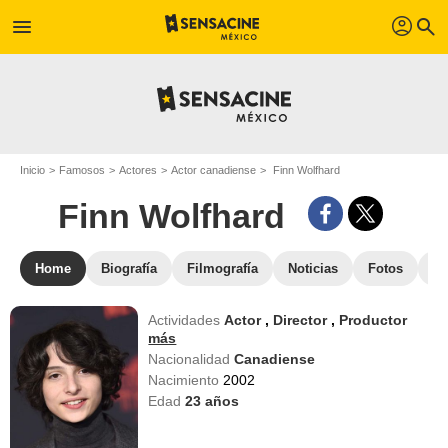
profil
menu
search
Inicio
Famosos
Actores
Actor canadiense
Finn Wolfhard
Finn Wolfhard
Home
Biografía
Filmografía
Noticias
Fotos
St
Actividades
Actor
,
Director
,
Productor
más
Nacionalidad
Canadiense
Nacimiento
2002
Edad
23
años