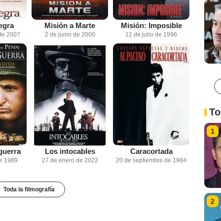
egra
Misión a Marte
Misión: Imposible
de 2007
2 de junio de 2000
12 de julio de 1996
To
1
guerra
Los intocables
Caracortada
de 1989
27 de enero de 2022
20 de septiembre de 1984
Toda la filmografía
2