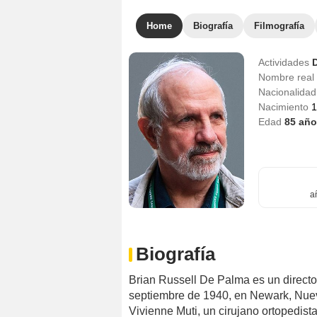
Home
Biografía
Filmografía
Actividades
D
Nombre real
Nacionalida
Nacimiento
1
Edad
85
año
a
Biografía
Brian Russell De Palma es un directo
septiembre de 1940, en Newark, Nuev
Vivienne Muti, un cirujano ortopedist