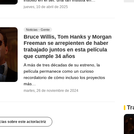
jueves, 10 de abril de 2025
Noticias - Gente
Bruce Willis, Tom Hanks y Morgan
Freeman se arrepienten de haber
trabajado juntos en esta película
que cumple 34 años
A más de tres décadas de su estreno, la
película permanece como un curioso
recordatorio de cómo incluso los proyectos
más…
martes, 26 de noviembre de 2024
Tr
cias sobre este actor/actriz