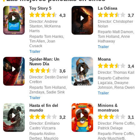
Toy Story 5
La Odisea
4,3
3,7
Director: Andrew
Director: Christopher
Stanton, McKenna
Nolan
Harris
Reparto Matt Damon,
Reparto Tom Hanks,
Tom Holland, Anne
Tim Allen, Joan
Hathaway
Cusack
Trailer
Trailer
Spider-Man: Un
Moana
Nuevo Día
3,4
3,6
Director: Thomas Kail
Director: Destin Daniel
Reparto Catherine
Cretton
Laga'aia, Dwayne
Reparto Tom Holland,
Johnson, Rena Owen
Zendaya, Sadie Sink
Trailer
Trailer
Hasta el fin del
Minions &
mundo
monstruos
3,2
3,1
Director: Emiliano
Director: Pierre Coffin,
Castro Vizcarra
Patrick Delage
Reparto Aislinn
Reparto Pierre Coffin,
Derbez, Mauricio
Andy Muschietti,