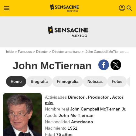
profil
menu
search
Inicio
Famosos
Director
Director americano
John Campbell McTiernan Jr. - Apodo : John McTiernan
John McTiernan
Home
Biografía
Filmografía
Noticias
Fotos
St
Actividades
Director
,
Productor
,
Actor
más
Nombre real
John Campbell McTiernan Jr.
Apodo
John Mc Tiernan
Nacionalidad
Americano
Nacimiento
1951
Edad
75
años