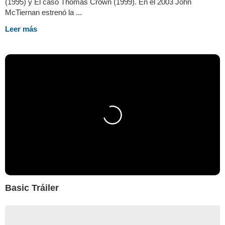
(1995) y El caso Thomas Crown (1999). En el 2003 John
McTiernan estrenó la ...
Leer más
Basic Tráiler