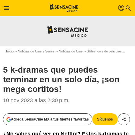
profil
menu
search
Inicio
Noticias de Cine y Series
Noticias de Cine
Slideshows de películas
5 k-d
5 k-dramas que puedes
terminar en un solo día, ¡son
mega cortitos!
10 nov 2023 a las 2:30 p.m.
Agrega SensaCine MX a tus fuentes favoritas
Síguenos
Compa
¿No sabes qué ver en Netflix? Estos k-dramas te