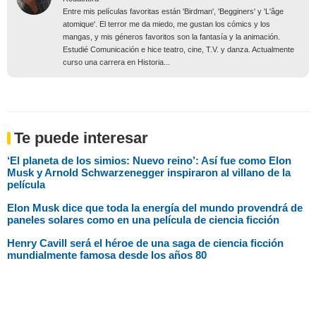
Entre mis películas favoritas están 'Birdman', 'Begginers' y 'L'âge
atomique'. El terror me da miedo, me gustan los cómics y los
mangas, y mis géneros favoritos son la fantasía y la animación.
Estudié Comunicación e hice teatro, cine, T.V. y danza. Actualmente
curso una carrera en Historia...
Te puede interesar
‘El planeta de los simios: Nuevo reino’: Así fue como Elon
Musk y Arnold Schwarzenegger inspiraron al villano de la
película
Elon Musk dice que toda la energía del mundo provendrá de
paneles solares como en una película de ciencia ficción
Henry Cavill será el héroe de una saga de ciencia ficción
mundialmente famosa desde los años 80