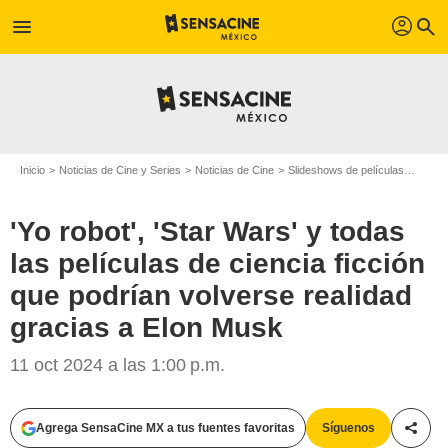
profil
menu
search
Inicio
Noticias de Cine y Series
Noticias de Cine
Slideshows de películas
'Yo ro
'Yo robot', 'Star Wars' y todas
las películas de ciencia ficción
que podrían volverse realidad
gracias a Elon Musk
11 oct 2024 a las 1:00 p.m.
Agrega SensaCine MX a tus fuentes favoritas
Síguenos
Compa