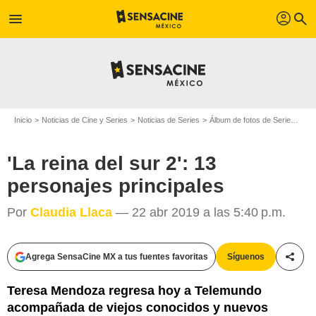
profil
menu
search
Inicio
Noticias de Cine y Series
Noticias de Series
Álbum de fotos de Serie
'La 
'La reina del sur 2': 13
personajes principales
Por
Claudia Llaca
— 22 abr 2019 a las 5:40 p.m.
Agrega SensaCine MX a tus fuentes favoritas
Síguenos
Compa
Teresa Mendoza regresa hoy a Telemundo
acompañada de viejos conocidos y nuevos