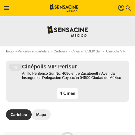
profil
menu
search
Inicio
Películas en cartelera
Cartelera
Cines en CDMX Sur
Cinépolis VIP Perisur - Ciudad de México
Cinépolis VIP Perisur
Anillo Periférico Sur No. 4690 entre Zacatepetl y Avenida
Insurgentes Delegación Coyoacán 04500 Ciudad de México
4 Cines
Cartelera
Mapa