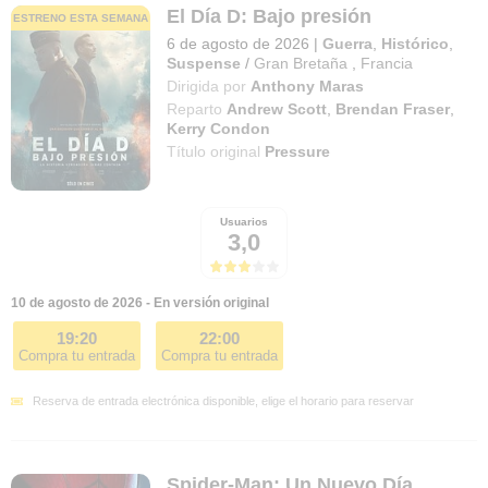
El Día D: Bajo presión
ESTRENO ESTA SEMANA
6 de agosto de 2026
|
Guerra
,
Histórico
,
Suspense
/
Gran Bretaña
,
Francia
Dirigida por
Anthony Maras
Reparto
Andrew Scott
,
Brendan Fraser
,
Kerry Condon
Título original
Pressure
Usuarios
3,0
10 de agosto de 2026 - En versión original
19:20
22:00
Compra tu entrada
Compra tu entrada
Reserva de entrada electrónica disponible, elige el horario para reservar
Spider-Man: Un Nuevo Día