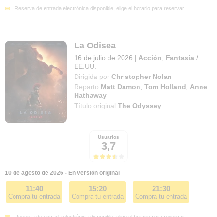
Reserva de entrada electrónica disponible, elige el horario para reservar
La Odisea
16 de julio de 2026
|
Acción
,
Fantasía
/
EE.UU.
Dirigida por
Christopher Nolan
Reparto
Matt Damon
,
Tom Holland
,
Anne
Hathaway
Título original
The Odyssey
Usuarios
3,7
10 de agosto de 2026 - En versión original
11:40
15:20
21:30
Compra tu entrada
Compra tu entrada
Compra tu entrada
Reserva de entrada electrónica disponible, elige el horario para reservar