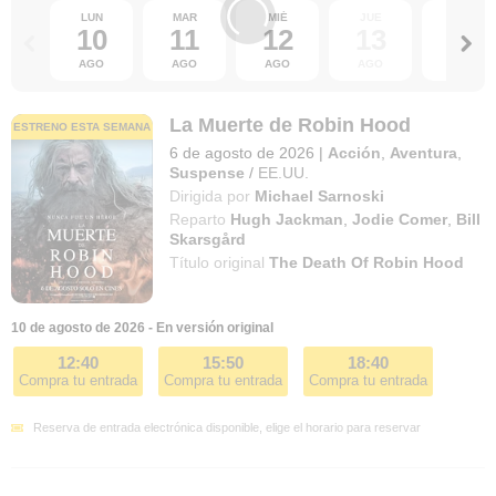
LUN
MAR
MIÉ
JUE
VIE
10
11
12
13
14
AGO
AGO
AGO
AGO
AGO
La Muerte de Robin Hood
ESTRENO ESTA SEMANA
6 de agosto de 2026
|
Acción
,
Aventura
,
Suspense
/
EE.UU.
Dirigida por
Michael Sarnoski
Reparto
Hugh Jackman
,
Jodie Comer
,
Bill
Skarsgård
Título original
The Death Of Robin Hood
10 de agosto de 2026 - En versión original
12:40
15:50
18:40
Compra tu entrada
Compra tu entrada
Compra tu entrada
Reserva de entrada electrónica disponible, elige el horario para reservar