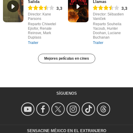
Salida
Llamas
3,3
3,3
Director: Kane
Director: Sébastien
Parsons
Vaniček
Reparto Chiwetel
Reparto Souheila
Ejiofor, Renate
Yacoub, Hunter
Reinsve, Mark
Doohan, Luciane
Duplass
Buchanan
Trailer
Trailer
Mejores películas en cines
SÍGUENOS
SENSACINE MÉXICO EN EL EXTRANJERO