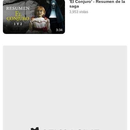
'El Conjuro' - Resumen de la
saga
3,953 vistas
3:34