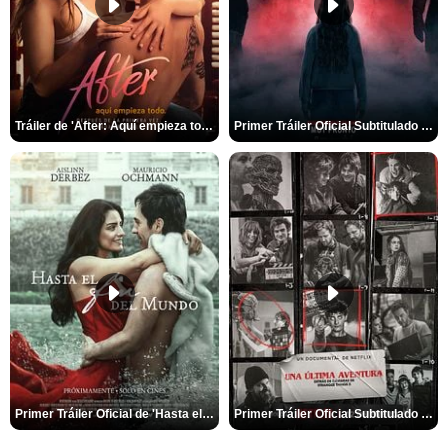
Tráiler de 'After: Aquí empieza todo'
Primer Tráiler Oficial Subtitulado de 'La Noche Del Demonio: Están Entre Nosotros'
Primer Tráiler Oficial de 'Hasta el fin del mundo'
Primer Tráiler Oficial Subtitulado de 'Una última aventura: Detrás de cámaras de Stranger Things 5'