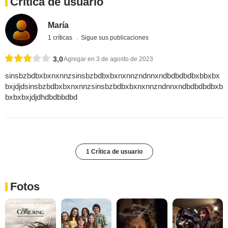
Crítica de usuario
María
1 críticas
Sigue sus publicaciones
3,0
Agregar en 3 de agosto de 2023
sinsbzbdbxbxnxnnzsinsbzbdbxbxnxnnzndnnxndbdbdbdbxbbxbx
bxjdjdsinsbzbdbxbxnxnnzsinsbzbdbxbxnxnnzndnnxndbdbdbdbxb
bxbxbxjdjdhdbdbbdbd
1 Crítica de usuario
Fotos