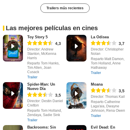
Trailers más recientes
Las mejores películas en cines
Toy Story 5
La Odisea
4,3
3,7
Director: Andrew
Director: Christopher
Stanton, McKenna
Nolan
Harris
Reparto Matt Damon,
Reparto Tom Hanks,
Tom Holland, Anne
Tim Allen, Joan
Hathaway
Cusack
Trailer
Trailer
Spider-Man: Un
Moana
Nuevo Día
3,5
3,5
Director: Thomas Kail
Director: Destin Daniel
Reparto Catherine
Cretton
Laga'aia, Dwayne
Reparto Tom Holland,
Johnson, Rena Owen
Zendaya, Sadie Sink
Trailer
Trailer
Backrooms: Sin
Evil Dead: En