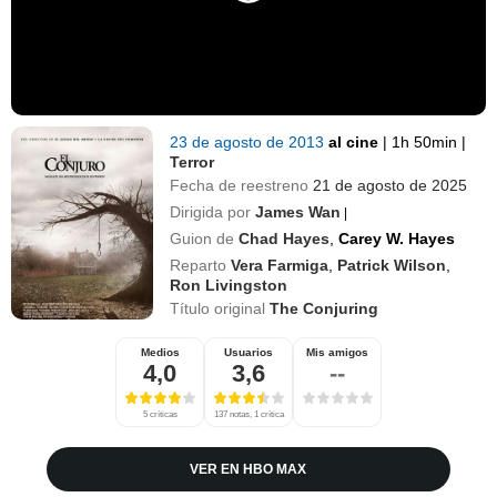
23 de agosto de 2013
al cine
|
1h 50min
|
Terror
Fecha de reestreno
21 de agosto de 2025
Dirigida por
James Wan
|
Guion de
Chad Hayes
,
Carey W. Hayes
Reparto
Vera Farmiga
,
Patrick Wilson
,
Ron Livingston
Título original
The Conjuring
Medios
Usuarios
Mis amigos
4,0
3,6
--
5 críticas
137 notas, 1 crítica
VER EN HBO MAX