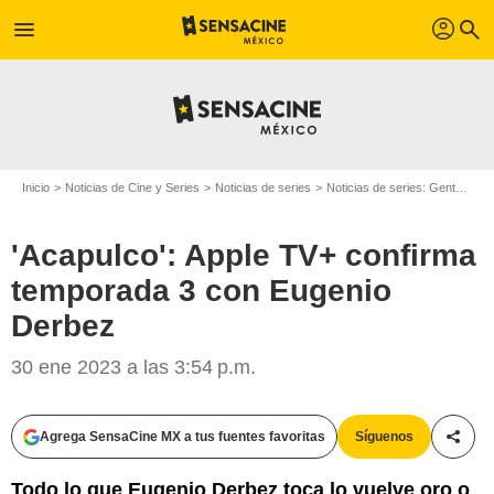
profil
menu
search
Inicio
Noticias de Cine y Series
Noticias de series
Noticias de series: Gente
'A
'Acapulco': Apple TV+ confirma
temporada 3 con Eugenio
Derbez
30 ene 2023 a las 3:54 p.m.
Agrega SensaCine MX a tus fuentes favoritas
Síguenos
Compa
Todo lo que Eugenio Derbez toca lo vuelve oro o