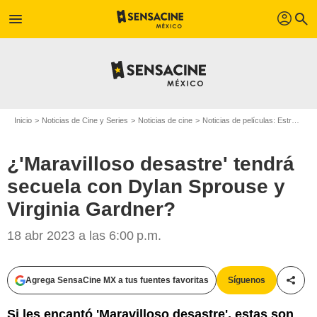
profil
menu
search
Inicio
Noticias de Cine y Series
Noticias de cine
Noticias de películas: Estreno de película
¿'Maravilloso desastre' tendrá
secuela con Dylan Sprouse y
Virginia Gardner?
18 abr 2023 a las 6:00 p.m.
Agrega SensaCine MX a tus fuentes favoritas
Síguenos
Compa
Si les encantó 'Maravilloso desastre', estas son