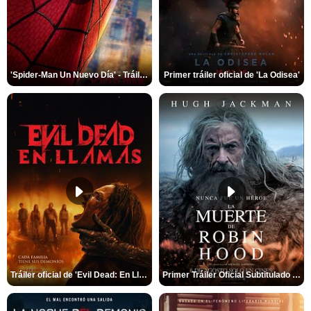
'Spider-Man Un Nuevo Día' - Tráiler oficial subtitulado
Primer tráiler oficial de 'La Odisea'
Tráiler oficial de 'Evil Dead: En Llamas'
Primer Tráiler Oficial Subtitulado de 'La Muerte de Robin Hood'