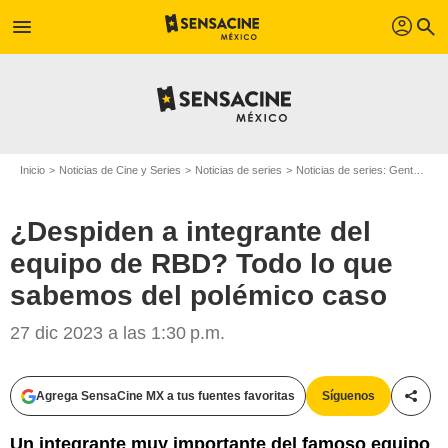
profil
menu
search
Inicio
Noticias de Cine y Series
Noticias de series
Noticias de series: Gente
¿D
¿Despiden a integrante del
equipo de RBD? Todo lo que
sabemos del polémico caso
27 dic 2023 a las 1:30 p.m.
Agrega SensaCine MX a tus fuentes favoritas
Síguenos
Compa
Un integrante muy importante del famoso equipo