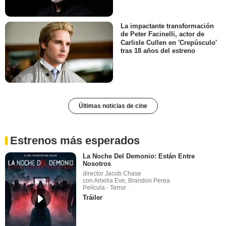
La impactante transformación
de Peter Facinelli, actor de
Carlisle Cullen en 'Crepúsculo'
tras 18 años del estreno
Últimas noticias de cine
Estrenos más esperados
La Noche Del Demonio: Están Entre
Nosotros
director Jacob Chase
con Amelia Eve, Brandon Perea
Película - Terror
Tráiler