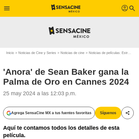
profil
menu
search
Inicio
Noticias de Cine y Series
Noticias de cine
Noticias de películas: Estreno de película
'Anora' de Sean Baker gana la
Palma de Oro en Cannes 2024
25 may 2024 a las 12:03 p.m.
Agrega SensaCine MX a tus fuentes favoritas
Síguenos
Compa
Aquí te contamos todos los detalles de esta
película.