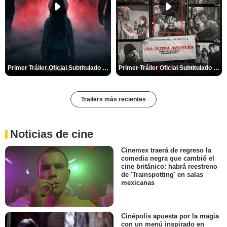
Primer Tráiler Oficial Subtitulado de 'La Noche Del Demonio: Están Entre Nosotros'
Primer Tráiler Oficial Subtitulado de 'Una última aventura: Detrás de cámaras de Stranger Things 5'
Trailers más recientes
Noticias de cine
Cinemex traerá de regreso la
comedia negra que cambió el
cine británico: habrá reestreno
de 'Trainspotting' en salas
mexicanas
Cinépolis apuesta por la magia
con un menú inspirado en