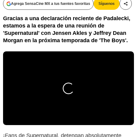
Agrega SensaCine MX a tus fuentes favoritas
Síguenos
Compa
Gracias a una declaración reciente de Padalecki,
estamos a la espera de una reunión de
'Supernatural' con Jensen Akles y Jeffrey Dean
Morgan en la próxima temporada de 'The Boys'.
¡Fans de
Supernatural
, detengan absolutamente