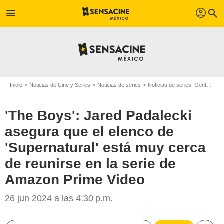
profil
menu
search
Inicio
Noticias de Cine y Series
Noticias de series
Noticias de series: Gente
'Th
'The Boys': Jared Padalecki
asegura que el elenco de
'Supernatural' está muy cerca
de reunirse en la serie de
Amazon Prime Video
26 jun 2024 a las 4:30 p.m.