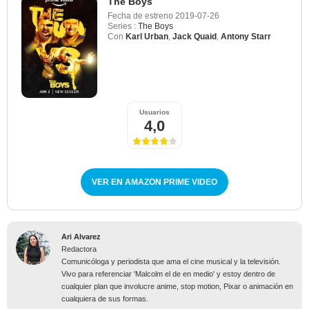
The Boys
Fecha de estreno
2019-07-26
Series :
The Boys
Con
Karl Urban
,
Jack Quaid
,
Antony Starr
Usuarios
4,0
VER EN AMAZON PRIME VIDEO
Ari Alvarez
Redactora
Comunicóloga y periodista que ama el cine musical y la televisión.
Vivo para referenciar 'Malcolm el de en medio' y estoy dentro de
cualquier plan que involucre anime, stop motion, Pixar o animación en
cualquiera de sus formas.