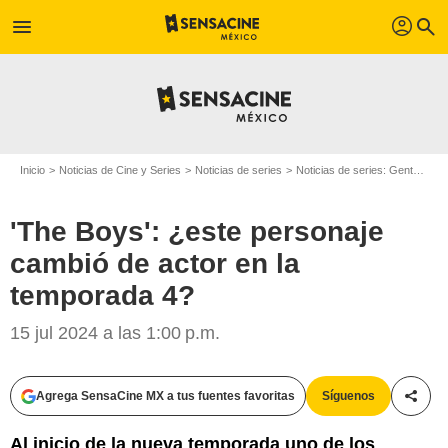
profil
menu
search
Inicio
Noticias de Cine y Series
Noticias de series
Noticias de series: Gente
'T
'The Boys': ¿este personaje
cambió de actor en la
temporada 4?
15 jul 2024 a las 1:00 p.m.
Agrega SensaCine MX a tus fuentes favoritas
Síguenos
Compa
Al inicio de la nueva temporada uno de los