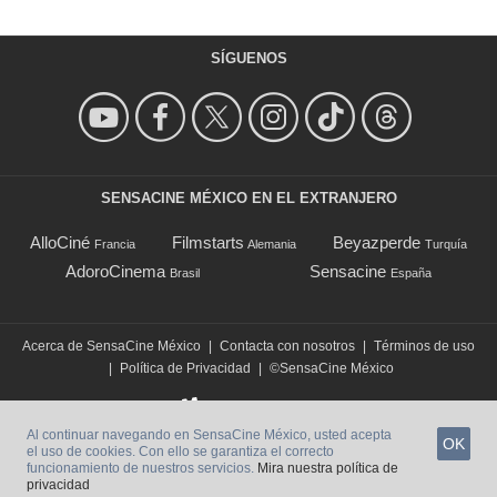
SÍGUENOS
SENSACINE MÉXICO EN EL EXTRANJERO
AlloCiné
Filmstarts
Beyazperde
Francia
Alemania
Turquía
AdoroCinema
Sensacine
Brasil
España
Acerca de SensaCine México
|
Contacta con nosotros
|
Términos de uso
|
Política de Privacidad
|
©SensaCine México
Al continuar navegando en SensaCine México, usted acepta
OK
el uso de cookies. Con ello se garantiza el correcto
funcionamiento de nuestros servicios.
Mira nuestra política de
privacidad