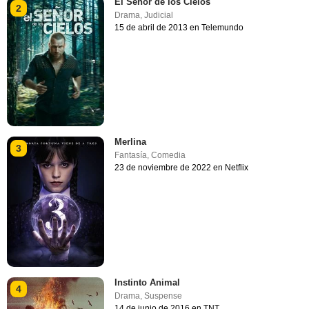
El Señor de los Cielos
2
Drama
,
Judicial
15 de abril de 2013 en Telemundo
Merlina
3
Fantasía
,
Comedia
23 de noviembre de 2022 en Netflix
Instinto Animal
4
Drama
,
Suspense
14 de junio de 2016 en TNT