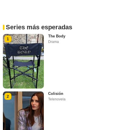
Series más esperadas
The Body
1
Drama
Colisión
2
Telenovela