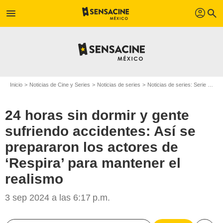
profil
menu
search
Inicio
Noticias de Cine y Series
Noticias de series
Noticias de series: Serie de televisión
24 horas sin dormir y gente
sufriendo accidentes: Así se
prepararon los actores de
‘Respira’ para mantener el
realismo
3 sep 2024 a las 6:17 p.m.