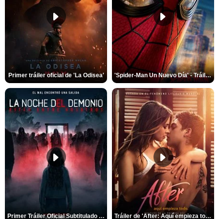
Primer tráiler oficial de 'La Odisea'
'Spider-Man Un Nuevo Día' - Tráiler oficial subtitulado
Primer Tráiler Oficial Subtitulado de 'La Noche Del Demonio: Están Entre Nosotros'
Tráiler de 'After: Aquí empieza todo'