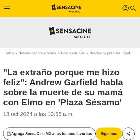
profil
menu
search
Inicio
Noticias de Cine y Series
Noticias de cine
Noticias de películas: Gente
"L
"La extraño porque me hizo
feliz": Andrew Garfield habla
sobre la muerte de su mamá
con Elmo en 'Plaza Sésamo'
18 oct 2024 a las 10:55 a.m.
Agrega SensaCine MX a tus fuentes favoritas
Síguenos
Compa