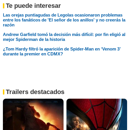
Te puede interesar
Las orejas puntiagudas de Legolas ocasionaron problemas
entre los fanáticos de 'El señor de los anillos' y no creerás la
razón
Andrew Garfield tomó la decisión más difícil: por fin eligió al
mejor Spiderman de la historia
¿Tom Hardy filtró la aparición de Spider-Man en ‘Venom 3’
durante la premier en CDMX?
Trailers destacados