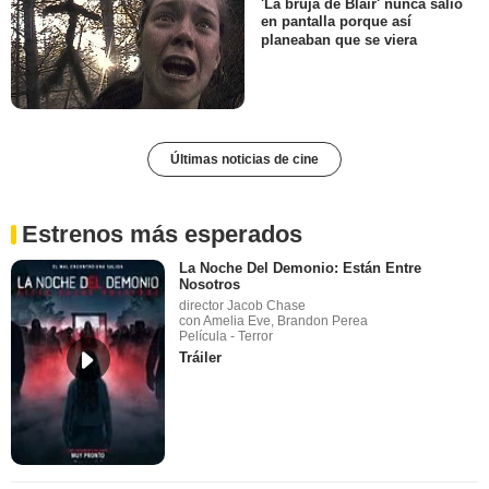
'La bruja de Blair' nunca salió
en pantalla porque así
planeaban que se viera
Últimas noticias de cine
Estrenos más esperados
La Noche Del Demonio: Están Entre
Nosotros
director Jacob Chase
con Amelia Eve, Brandon Perea
Película - Terror
Tráiler