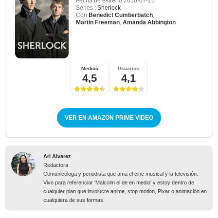
Fecha de estreno
2010-07-25
Series :
Sherlock
Con
Benedict Cumberbatch
,
Martin Freeman
,
Amanda Abbington
Medios
Usuarios
4,5
4,1
VER EN AMAZON PRIME VIDEO
Ari Alvarez
Redactora
Comunicóloga y periodista que ama el cine musical y la televisión.
Vivo para referenciar 'Malcolm el de en medio' y estoy dentro de
cualquier plan que involucre anime, stop motion, Pixar o animación en
cualquiera de sus formas.