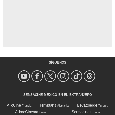
SÍGUENOS
SENSACINE MÉXICO EN EL EXTRANJERO
AlloCiné
Filmstarts
Beyazperde
Francia
Alemania
Turquía
AdoroCinema
Sensacine
Brasil
España