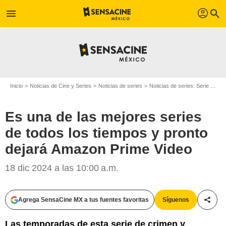
profil
menu
search
Inicio
Noticias de Cine y Series
Noticias de series
Noticias de series: Serie de televisión
Es una de las mejores series
de todos los tiempos y pronto
dejará Amazon Prime Video
18 dic 2024 a las 10:00 a.m.
Agrega SensaCine MX a tus fuentes favoritas
Síguenos
Compa
Las temporadas de esta serie de crimen y