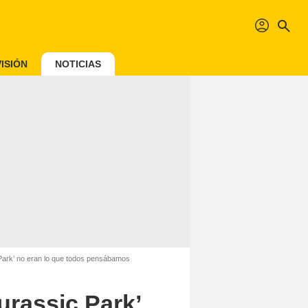
profil
search
ISIÓN
NOTICIAS
 Park’ no eran lo que todos pensábamos
urassic Park’