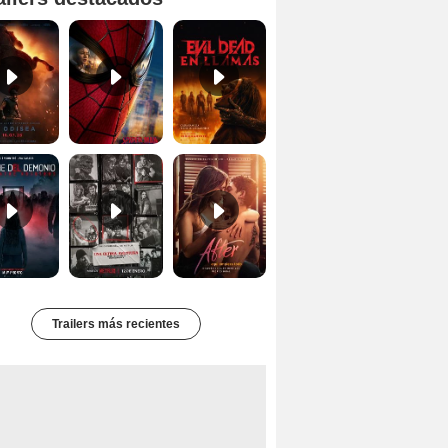
Primer tráiler oficial de 'La Odisea'
'Spider-Man Un Nuevo Día' - Tráiler oficial subtitulado
Tráiler oficial de 'Evil Dead: En Llamas'
Primer Tráiler Oficial Subtitulado de 'La Noche Del Demonio: Están Entre Nosotros'
Primer Tráiler Oficial Subtitulado de 'Una última aventura: Detrás de cámaras de Stranger Things 5'
Tráiler de 'After: Aquí empieza todo'
Trailers más recientes