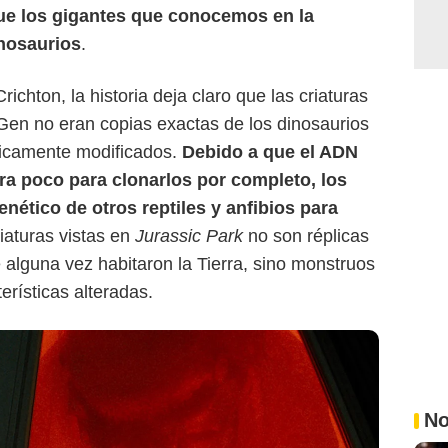
ue los gigantes que conocemos en la
inosaurios
.
richton, la historia deja claro que las criaturas
nGen no eran copias exactas de los dinosaurios
éticamente modificados.
Debido a que el ADN
ra poco para clonarlos por completo, los
genético de otros reptiles y anfibios para
riaturas vistas en
Jurassic Park
no son réplicas
 alguna vez habitaron la Tierra, sino monstruos
rísticas alteradas.
No